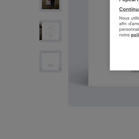
Continu
Nous util
afin d'am
personnal
notre
pol