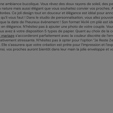
e ambiance bucolique. Vous rêvez des doux rayons de soleil, des petit
 nature mais aussi élégant que vous souhaitez convier vos proches. Alo
dorées. Ce joli design tout en douceur et élégance est idéal pour ann
i qu’il vous faut ! Dans le studio de personnalisation, vous allez pouvo
que la date de l’heureux événement ! Son format 14x14 cm plié est idéal
t en élégance. N’hésitez pas à ajouter une photo de votre couple. Vou
ous avez à votre disposition 5 types de papier. Quant au choix de la 
t mariage
s’accorderont parfaitement avec la couleur discrète de l’en
lativement stressante. N’hésitez pas à opter pour l’option “Je Reste Z
n. Elle s’assurera que votre création est prête pour l’impression et l
nsi, vos proches auront bientôt dans leur main la jolie enveloppe et vo