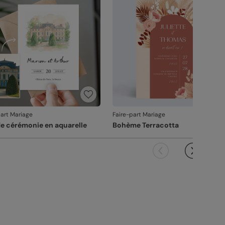
it ne pourra pas être repris.
part Mariage
Faire-part Mariage
de cérémonie en aquarelle
Bohème Terracotta