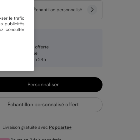
tité
Échantillon personnalisé
ser le trafic
s publicités
ez consulter
 €
veloppe blanche offerte
brication française
pédition rapide en 24h
Personnaliser
Échantillon personnalisé offert
Livraison gratuite avec
Popcarte+