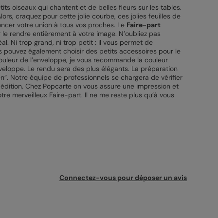
s oiseaux qui chantent et de belles fleurs sur les tables.
rs, craquez pour cette jolie courbe, ces jolies feuilles de
oncer votre union à tous vos proches. Le
Faire-part
ir le rendre entièrement à votre image. N’oubliez pas
. Ni trop grand, ni trop petit : il vous permet de
s pouvez également choisir des petits accessoires pour le
couleur de l’enveloppe, je vous recommande la couleur
veloppe. Le rendu sera des plus élégants. La préparation
en”. Notre équipe de professionnels se chargera de vérifier
’expédition. Chez Popcarte on vous assure une impression et
tre merveilleux Faire-part. Il ne me reste plus qu’à vous
Connectez-vous pour déposer un avis