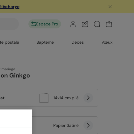
télécharge
Espace Pro
te postale
Baptême
Décès
Vœux
t mariage
on Ginkgo
at
14x14 cm plié
er
Papier Satiné