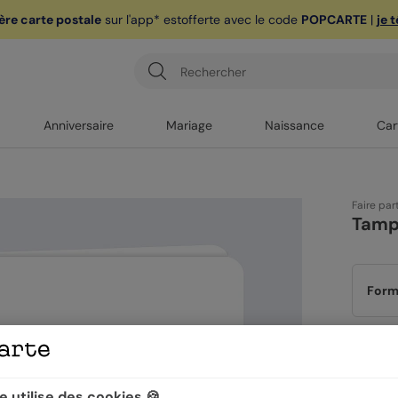
ère carte postale
sur l'app* est
offerte avec le code
POPCARTE
|
je 
Anniversaire
Mariage
Naissance
Car
Faire par
Tamp
Form
Papi
 utilise des cookies 🍪