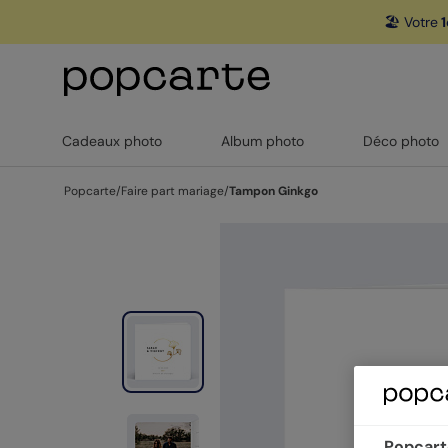
🏖️ Votre
1
Cadeaux photo
Album photo
Déco photo
Popcarte
/
Faire part mariage
/
Tampon Ginkgo
Popcarte