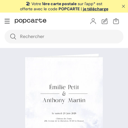
🏖️ Votre
1ère carte postale
sur l'app* est
offerte avec le code
POPCARTE
|
je télécharge