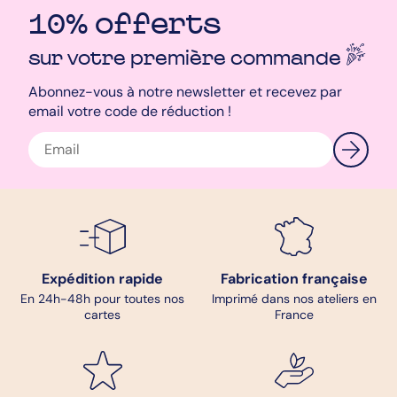
mariage. Pour un rendu optimal de votre création, je vous
conseille de choisir le papier création ! Il s’agit d’un papier
10% offerts
haute qualité texturé avec un léger grain. Idéal pour ajouter une
texture douce et créative à votre carte personnalisée. Cela
sur votre première
commande
donnera un rendu élégant et chic à votre faire-part avec sa
couleur très légèrement crème. Enfin, je vous conseille
Abonnez-vous à notre newsletter et recevez par
grandement de choisir une enveloppe couleur kraft, celle-ci se
email votre code de réduction !
mariera parfaitement avec les couleurs et avec le style de la
carte d’invitation. Nos beaux faire-part sont envoyés seulement
24h après leur création, et un échantillon personnalisé est
offert, alors n’attendez plus !
Clara - designer
Expédition rapide
Fabrication française
En 24h-48h pour toutes nos
Imprimé dans nos ateliers en
cartes
France