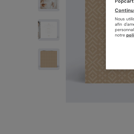
Popcarte
Continu
Nous util
afin d'am
personnal
notre
pol