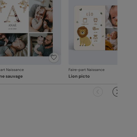
it ne pourra pas être repris.
part Naissance
Faire-part Naissance
ine sauvage
Lion picto