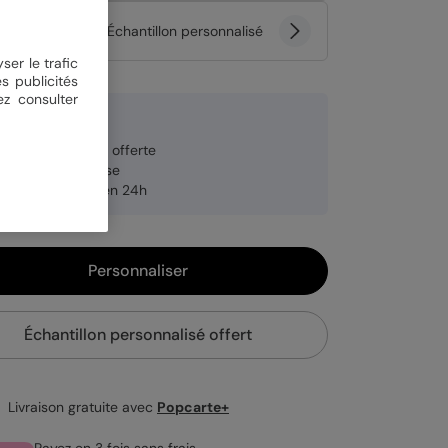
tité
Échantillon personnalisé
ser le trafic
s publicités
ez consulter
 €
veloppe blanche offerte
brication française
pédition rapide en 24h
Personnaliser
Échantillon personnalisé offert
Livraison gratuite avec
Popcarte+