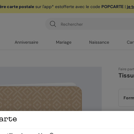
ère carte postale
sur l'app* est
offerte avec le code
POPCARTE
|
je 
Anniversaire
Mariage
Naissance
Car
Faire par
Tissu
Form
Papi