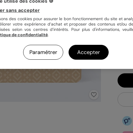
 utilise des cookies 🍪
Quan
er sans accepter
isons des cookies pour assurer le bon fonctionnement du site et analy
éliorer votre expérience d’achat et proposer des contenus et/ou de
isées selon vos centres d’intérêts. Pour plus d'informations, veuill
itique de confidentialité
.
1,29
En
Fa
Paramétrer
Accepter
Ex