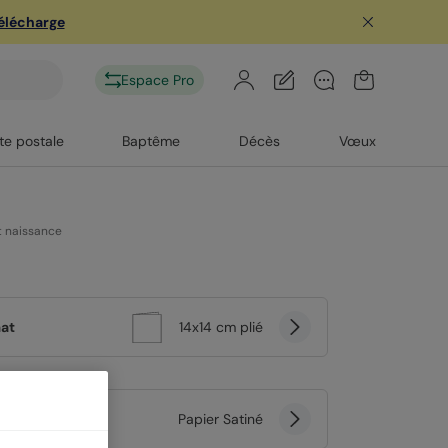
télécharge
Espace Pro
te postale
Baptême
Décès
Vœux
t naissance
at
14x14 cm plié
er
Papier Satiné