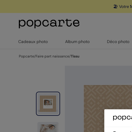
🏖️ Votre
1
Cadeaux photo
Album photo
Déco photo
Popcarte
/
Faire part naissance
/
Tissu