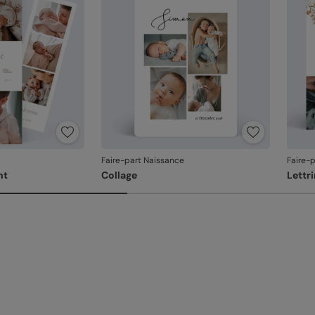
produ
Faire-part Naissance
Faire-
nt
Collage
Lettr