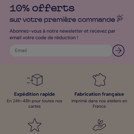
situant en bas de votre texte.
10% offerts
Hélène - Designer
sur votre première
commande
Abonnez-vous à notre newsletter et recevez par
email votre code de réduction !
Expédition rapide
Fabrication française
En 24h-48h pour toutes nos
Imprimé dans nos ateliers en
cartes
France