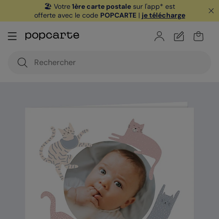
🏖️ Votre
1ère carte postale
sur l'app* est
offerte avec le code
POPCARTE
|
je télécharge