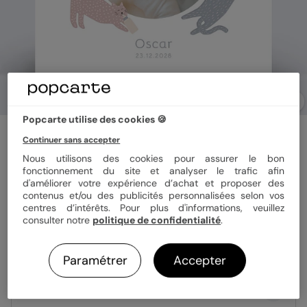
Popcarte utilise des cookies 🍪
Faire part naissance
Continuer sans accepter
Couronne de Chats
Nous utilisons des cookies pour assurer le bon
fonctionnement du site et analyser le trafic afin
d'améliorer votre expérience d’achat et proposer des
Format
14x14 cm plié
contenus et/ou des publicités personnalisées selon vos
centres d’intérêts. Pour plus d'informations, veuillez
consulter notre
politique de confidentialité
.
Papier
Papier Satiné
Paramétrer
Accepter
Quantité
Échantillon personnalisé