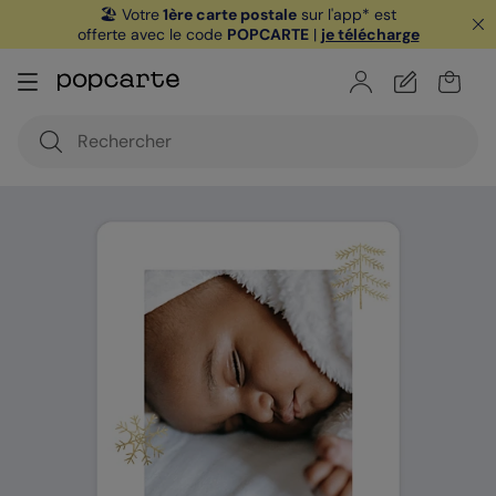
🏖️ Votre
1ère carte postale
sur l'app* est
offerte avec le code
POPCARTE
|
je télécharge