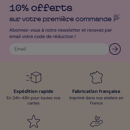
offrons un échantillon personnalisé, pour confirmer votre choix.
Sur le recto du faire-part, on vous laisse mettre votre plus belle
10% offerts
photo de bébé à sa naissance ainsi que son prénom et sa date
de naissance. Pour le verso, prenez votre plus belle plume et
sur votre première
commande
écrivez quelques mots sur l’arrivée de bébé. Ces quelques
informations seront sublimées par un sapin de noël doré. En cas
Abonnez-vous à notre newsletter et recevez par
de manque d’inspiration, n’hésitez pas à vous rendre dans notre
email votre code de réduction !
rubrique “modèle de lettres”, vous y trouverez tout un tas
d’idées de contenu pour votre faire-part. Et comme on ne fait
pas les choses à moitié chez Popcarte, nous vous proposons
une livraison rapide, en 24h. N’hésitez plus et lancez-vous, vos
proches vous remercieront pour ce magnifique souvenir que
vous leur offrez !
Béné - Pop Designer
Expédition rapide
Fabrication française
En 24h-48h pour toutes nos
Imprimé dans nos ateliers en
cartes
France