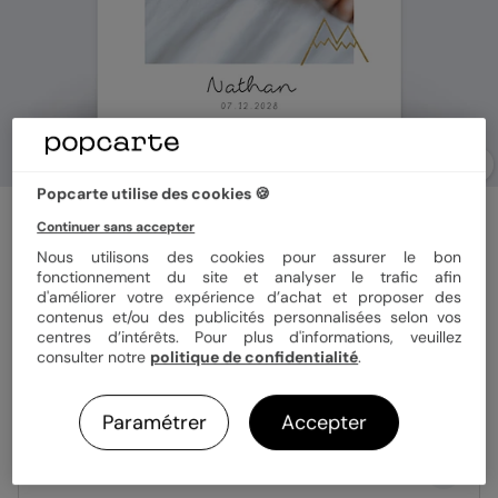
Popcarte utilise des cookies 🍪
Faire part naissance
Continuer sans accepter
Hiver Magique
Nous utilisons des cookies pour assurer le bon
fonctionnement du site et analyser le trafic afin
d'améliorer votre expérience d’achat et proposer des
Format
12x17 cm
contenus et/ou des publicités personnalisées selon vos
centres d’intérêts. Pour plus d'informations, veuillez
consulter notre
politique de confidentialité
.
Papier
Papier Satiné
Paramétrer
Accepter
Quantité
Échantillon personnalisé