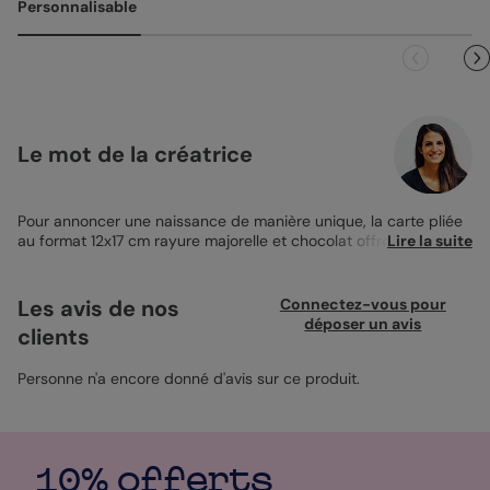
Personnalisable
ne pourra pas être repris.
Le mot de la créatrice
Pour annoncer une naissance de manière unique, la carte pliée
au format 12x17 cm rayure majorelle et chocolat offre un style
Lire la suite
graphique distinctif. Les rayures bleues et brunes apportent
une touche moderne et élégante, parfaite pour l’arrivée d’un
nouveau-né. Ce
faire-part de naissance
permet aux parents de
Les avis de nos
Connectez-vous pour
partager la bonne nouvelle en y intégrant une photo unique et
déposer un avis
clients
un message personnalisé. Avec une présentation soignée, il
convient à ceux qui souhaitent un design à la fois chic et
original. Simple à créer, libre de le faire.
Personne n'a encore donné d'avis sur ce produit.
10% offerts