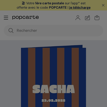
🏖️ Votre
1ère carte postale
sur l'app* est
offerte avec le code
POPCARTE
|
je télécharge