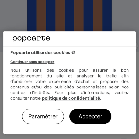
Popcarte utilise des cookies 🍪
Faire part naissance
Continuer sans accepter
Rayure majorelle et chocolat
Nous utilisons des cookies pour assurer le bon
fonctionnement du site et analyser le trafic afin
d'améliorer votre expérience d’achat et proposer des
Couleur
contenus et/ou des publicités personnalisées selon vos
centres d’intérêts. Pour plus d'informations, veuillez
consulter notre
politique de confidentialité
.
Paramétrer
Accepter
Format
12x17 cm plié