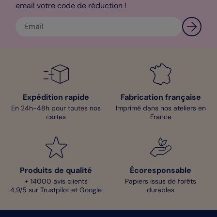
pour les enveloppes nacrées irisées. Grâce à nos
Faire-part
email votre code de réduction !
PACS
, invitez vos proches à témoigner de votre amour lors d’une
cérémonie digne de ce nom.
Adèle-Designer
Expédition rapide
Fabrication française
En 24h-48h pour toutes nos
Imprimé dans nos ateliers en
cartes
France
Produits de qualité
Écoresponsable
+ 14000 avis clients
Papiers issus de forêts
4,9/5 sur Trustpilot et Google
durables