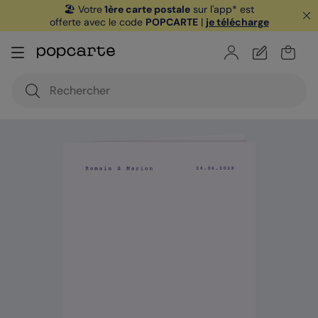
🏖️ Votre
1ère carte postale
sur l'app* est
offerte avec le code
POPCARTE
|
je télécharge