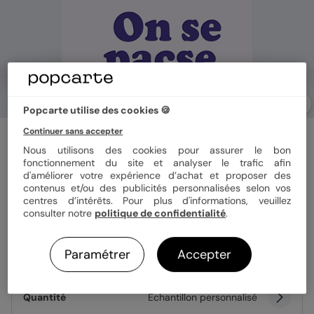
Popcarte utilise des cookies 🍪
Continuer sans accepter
Faire part pacs
Le Grand Jour
Nous utilisons des cookies pour assurer le bon
fonctionnement du site et analyser le trafic afin
d'améliorer votre expérience d’achat et proposer des
contenus et/ou des publicités personnalisées selon vos
Format
12x17 cm plié
centres d’intérêts. Pour plus d'informations, veuillez
consulter notre
politique de confidentialité
.
Paramétrer
Accepter
Papier
Papier Satiné
Quantité
Échantillon personnalisé