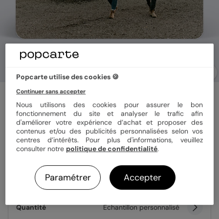
Popcarte utilise des cookies 🍪
Continuer sans accepter
Faire part pacs
Typographie Bohème
Nous utilisons des cookies pour assurer le bon
fonctionnement du site et analyser le trafic afin
d'améliorer votre expérience d’achat et proposer des
contenus et/ou des publicités personnalisées selon vos
Format
12x17 cm
centres d’intérêts. Pour plus d'informations, veuillez
consulter notre
politique de confidentialité
.
Paramétrer
Accepter
Papier
Papier Satiné
Quantité
Échantillon personnalisé