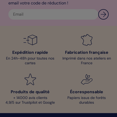
tableau de l'amour, tandis que l'option des coins arrondis
email votre code de réduction !
apporte une douceur à l'ensemble, invitant vos proches à
célébrer ce nouveau chapitre de votre vie. Avec une commande
expédiée en 24h, vous êtes assurés que vos invités tiendront
entre leurs mains l'écho de votre bonheur partagé, tout cela
avec une simplicité et une élégance qui vous ressemblent.
Sophie - Designer
Expédition rapide
Fabrication française
En 24h-48h pour toutes nos
Imprimé dans nos ateliers en
cartes
France
Produits de qualité
Écoresponsable
+ 14000 avis clients
Papiers issus de forêts
4,9/5 sur Trustpilot et Google
durables