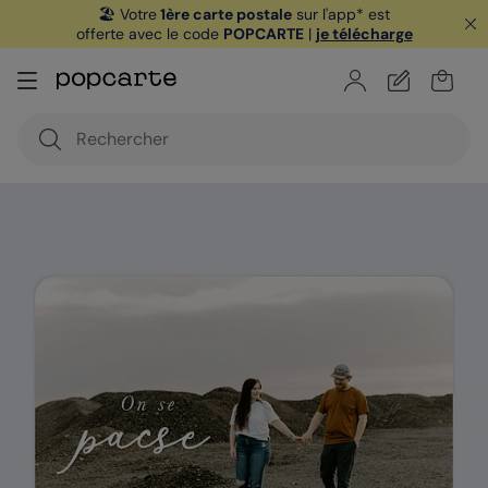
🏖️ Votre
1ère carte postale
sur l'app* est
offerte avec le code
POPCARTE
|
je télécharge