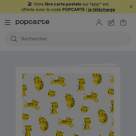
🏖️ Votre
1ère carte postale
sur l'app* est
offerte avec le code
POPCARTE
|
je télécharge