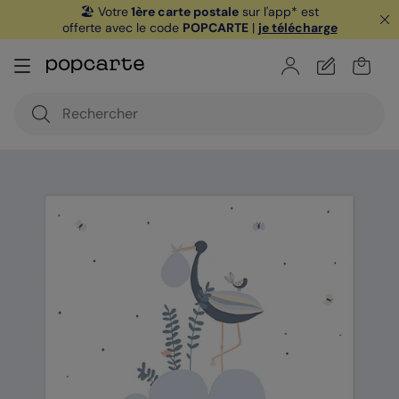
🏖️ Votre
1ère carte postale
sur l'app* est
offerte avec le code
POPCARTE
|
je télécharge