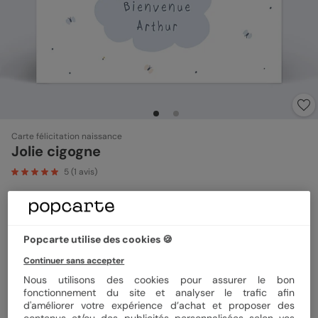
Carte félicitation naissance
Jolie cigogne
5
(
1
avis)
Couleur
Popcarte utilise des cookies 🍪
Continuer sans accepter
Nous utilisons des cookies pour assurer le bon
Format
14x14 cm
fonctionnement du site et analyser le trafic afin
d'améliorer votre expérience d’achat et proposer des
contenus et/ou des publicités personnalisées selon vos