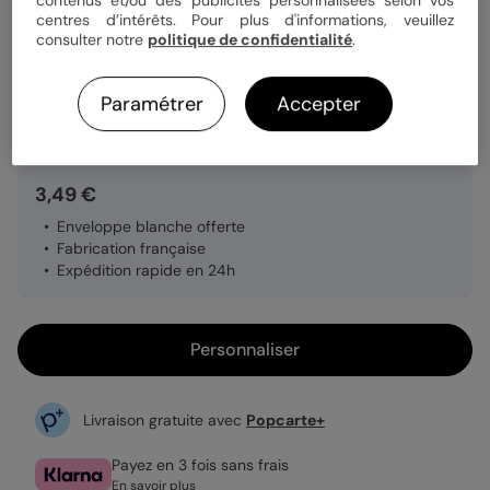
centres d’intérêts. Pour plus d'informations, veuillez
consulter notre
politique de confidentialité
.
Papier
Papier Satiné
Paramétrer
Accepter
Quantité
1 carte
3,49 €
Enveloppe blanche offerte
Fabrication française
Expédition rapide en 24h
Personnaliser
Livraison gratuite avec
Popcarte+
Payez en 3 fois sans frais
En savoir plus