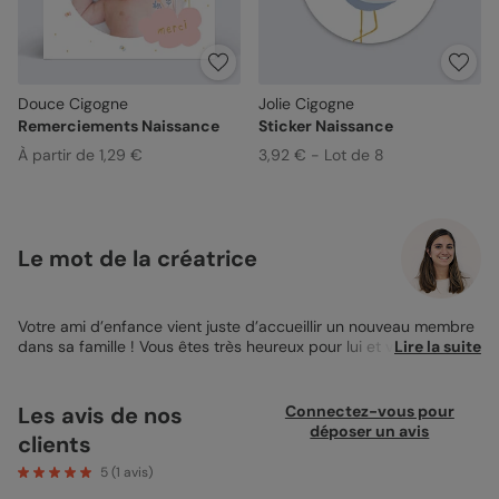
Douce Cigogne
Jolie Cigogne
Remerciements Naissance
Sticker Naissance
À partir de 1,29 €
3,92 € - Lot de 8
Le mot de la créatrice
Votre ami d’enfance vient juste d’accueillir un nouveau membre
dans sa famille ! Vous êtes très heureux pour lui et vous avez
Lire la suite
envie de lui montrer votre enthousiasme. Faites-le avec la
Carte
de Félicitations Naissance Jolie Cigogne
! Celle-ci est
absolument adorable et votre ami sera très touché par cette
Les avis de nos
Connectez-vous pour
magnifique attention qu’il recevra directement dans sa boîte
déposer un avis
clients
aux lettres. En effet, en sélectionnant le mode d’envoi “Chez
mon destinataire”, nous livrerons votre carte directement chez
5
(
1
avis)
votre correspondant par La Poste en lettre prioritaire ! Je vous