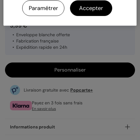
Quantité
1 carte
Paramétrer
Accepter
3,99 €
Enveloppe blanche offerte
Fabrication française
Expédition rapide en 24h
Personnaliser
Livraison gratuite avec
Popcarte+
Payez en 3 fois sans frais
En savoir plus
Informations produit