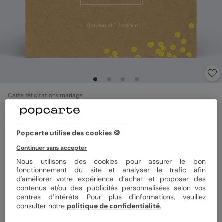
Carte félicitations mariage
Mimosa
5
(
2
avis)
Popcarte utilise des cookies 🍪
Continuer sans accepter
Format
14x14 cm plié
Nous utilisons des cookies pour assurer le bon
fonctionnement du site et analyser le trafic afin
d'améliorer votre expérience d’achat et proposer des
contenus et/ou des publicités personnalisées selon vos
Papier
Papier Satiné
centres d’intérêts. Pour plus d'informations, veuillez
consulter notre
politique de confidentialité
.