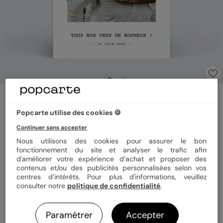
Carte félicitations mariage
Polaroïd Simple
Popcarte utilise des cookies 🍪
5
(
1
avis)
Continuer sans accepter
Nous utilisons des cookies pour assurer le bon
fonctionnement du site et analyser le trafic afin
Format
10x15 cm
d'améliorer votre expérience d’achat et proposer des
contenus et/ou des publicités personnalisées selon vos
centres d’intérêts. Pour plus d'informations, veuillez
consulter notre
politique de confidentialité
.
Papier
Papier Satiné
Paramétrer
Accepter