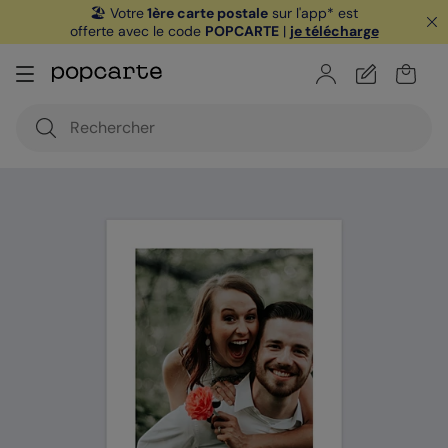
🏖️ Votre
1ère carte postale
sur l'app* est
offerte avec le code
POPCARTE
|
je télécharge