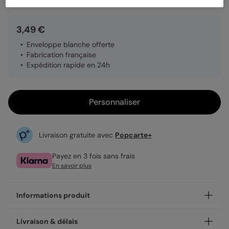
3,49 €
Enveloppe blanche offerte
Fabrication française
Expédition rapide en 24h
Personnaliser
Livraison gratuite avec
Popcarte+
Payez en 3 fois sans frais
En savoir plus
Informations produit
Personnalisez votre félicitations mariage Santé aux mariés,
Livraison & délais