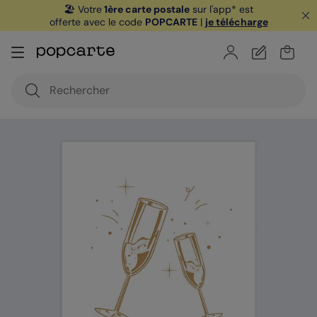
🏖️ Votre
1ère carte postale
sur l'app* est
offerte avec le code
POPCARTE
|
je télécharge