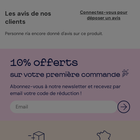
bonheur partagé. Le format 12x17 cm est pratique pour écrire un
message personnel, tandis que le papier irisé ajoute une touche
Les avis de nos
Connectez-vous pour
de raffinement. Idéalement accompagnée d'une enveloppe
déposer un avis
clients
rouge carmin, cette carte fait un joli clin d'œil à l'amour et la
passion. Personnalisez-la avec vos mots et faites passer vos
vœux de bonheur de manière unique. Un format qui vous
Personne n'a encore donné d'avis sur ce produit.
ressemble.
10% offerts
sur votre première
commande
Abonnez-vous à notre newsletter et recevez par
email votre code de réduction !