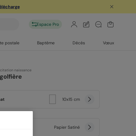
télécharge
Espace Pro
te postale
Baptême
Décès
Vœux
icitation naissance
olfière
at
10x15 cm
er
Papier Satiné