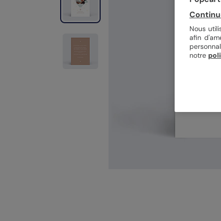
Continu
Nous util
afin d'am
personnal
notre
pol