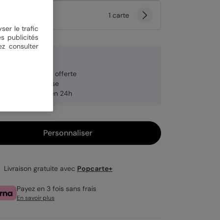
tité
1 carte
ser le trafic
s publicités
ez consulter
 €
veloppe blanche offerte
brication française
pédition rapide en 24h
Personnaliser
Livraison gratuite avec
Popcarte+
Payez en 3 fois sans frais
En savoir plus