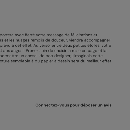
ortera avec fierté votre message de félicitations et
étoiles et les nuages remplis de douceur, viendra accompagner
révu à cet effet. Au verso, entre deux petites étoiles, votre
t aux anges ! Prenez soin de choisir la mise en page et la
permettre un conseil de pop designer, j’imaginais cette
exture semblable à du papier à dessin sera du meilleur effet
Connectez-vous pour déposer un avis