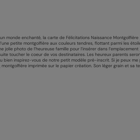
un monde enchanté, la carte de Félicitations Naissance Montgolfière p
on d’une petite montgolfière aux couleurs tendres, flottant parmi les 
 jolie photo de l’heureuse famille pour l’insérer dans l’emplacement p
suite toucher le coeur de vos destinataires. Les heureux parents seron
 bien inspirez-vous de notre petit modèle pré-inscrit. Si je peux me 
e
montgolfière imprimée sur le papier création. Son léger grain et sa t