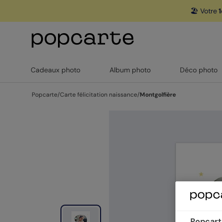
🏖️ Votre
1
Cadeaux photo
Album photo
Déco photo
Popcarte
/
Carte félicitation naissance
/
Montgolfière
Popcarte