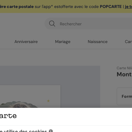
ère carte postale
sur l'app* est
offerte avec le code
POPCARTE
|
je 
Anniversaire
Mariage
Naissance
Car
Carte fél
Montg
Form
Papi
 utilise des cookies 🍪