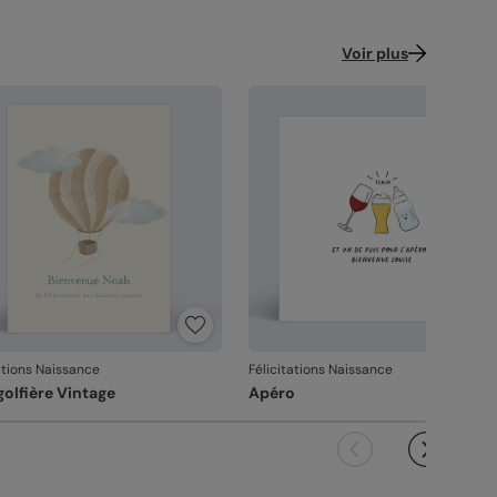
ence : 13444
Voir plus
ations Naissance
Félicitations Naissance
olfière Vintage
Apéro