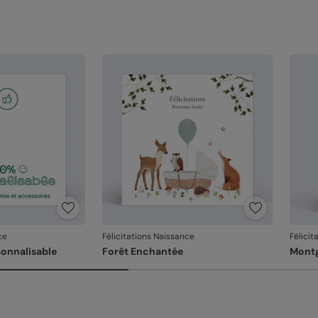
Référ
ce
Félicitations Naissance
Félicit
onnalisable
Forêt Enchantée
Montg