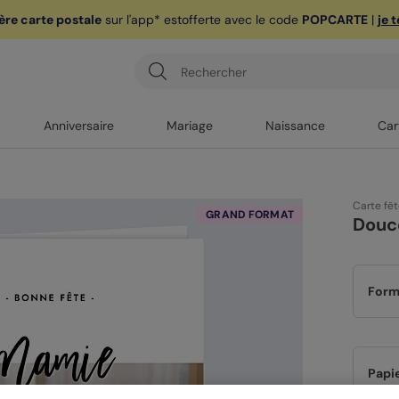
ère carte postale
sur l'app* est
offerte avec le code
POPCARTE
|
je 
Anniversaire
Mariage
Naissance
Car
Carte fê
GRAND FORMAT
Douce
Form
Papi