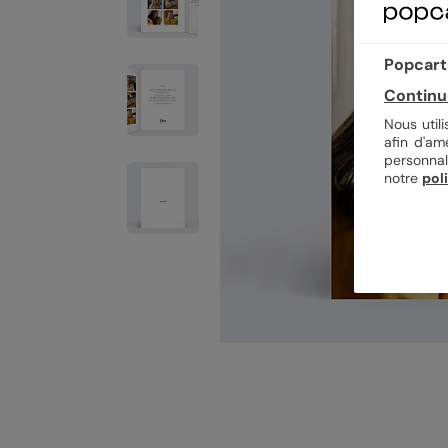
Popcarte
Continu
Nous util
afin d'am
personnal
notre
pol