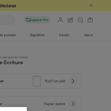
télécharge
Espace Pro
te postale
Baptême
Décès
Vœux
te des grands-mères
 Écriture
at
15x21 cm plié
er
Papier Satiné