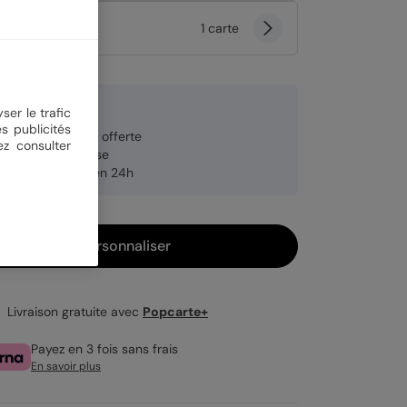
tité
1 carte
9 €
ser le trafic
s publicités
veloppe blanche offerte
ez consulter
brication française
pédition rapide en 24h
Personnaliser
Livraison gratuite avec
Popcarte+
Payez en 3 fois sans frais
En savoir plus