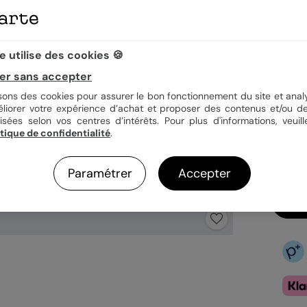
Quan
 utilise des cookies 🍪
er sans accepter
isons des cookies pour assurer le bon fonctionnement du site et analy
3,9
éliorer votre expérience d’achat et proposer des contenus et/ou de
En
isées selon vos centres d’intérêts. Pour plus d'informations, veuill
itique de confidentialité
.
Fa
Ex
Paramétrer
Accepter