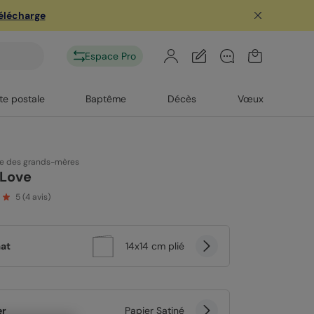
télécharge
Espace Pro
te postale
Baptême
Décès
Vœux
te des grands-mères
 Love
5
(
4
avis)
at
14x14 cm plié
er
Papier Satiné