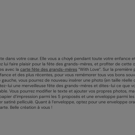
te dans votre cœur. Elle vous a choyé pendant toute votre enfance e
 lui faire plaisir pour la fête des grands-mères, et profiter de cette 
ges avec la
carte fête des grands-mères
“With Love”. Sur la première 
fance et des plus récentes, pour vous remémorer tous vos bons souve
e gauche, vous pourrez de nouveau insérer une photo (en taille réelle ce
tez-lui une merveilleuse fête des grands-mères et dites-lui ce que vou
le. Vous pourrez modifier le texte et ajouter vos propres photos, mais
papier d’impression parmi les 5 proposés et une enveloppe parmi les 
satiné pelliculé. Quant à l’enveloppe, optez pour une enveloppe ora
arte. Belle création à vous !