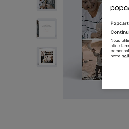
Popcarte
Continu
Nous util
afin d'am
personnal
notre
pol