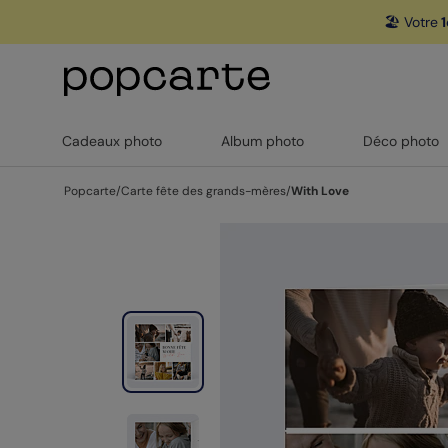
🏖️ Votre
1
Cadeaux photo
Album photo
Déco photo
Popcarte
/
Carte fête des grands-mères
/
With Love