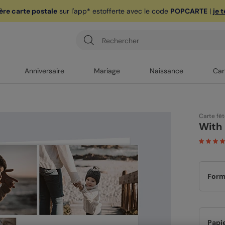
ère carte postale
sur l'app* est
offerte avec le code
POPCARTE
|
je 
Anniversaire
Mariage
Naissance
Car
Carte fê
With
Form
Papi