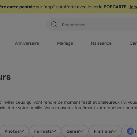
ère carte postale
sur l'app* est
offerte avec le code
POPCARTE
|
je 
Anniversaire
Mariage
Naissance
Car
urs
d’inviter ceux qui vont rendre ce moment festif et chaleureux ! Si vou
amis et de votre famille. Vous trouverez forcément votre bonheur parmi
ont confectionné des modèles de cartes d’anniversaire avec des mises
pouvez ajouter une photo qui vous représente et qui donnera un petit 
 le printemps ou l’automne, et même pour les périodes de fêtes !
Photos
Formats
Genre
Finitions
T