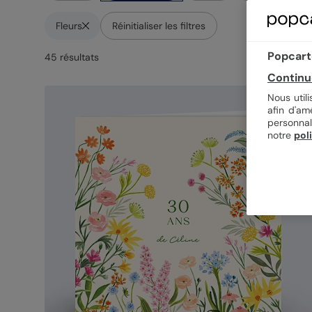
Fleurs
Réinitialiser les filtres
Popcarte
45
résultat
s
Continu
Nous util
afin d'am
personnal
notre
pol