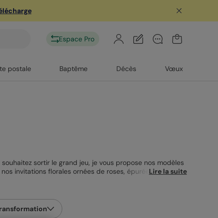
télécharge
Espace Pro
te postale
Baptême
Décès
Vœux
s souhaitez sortir le grand jeu, je vous propose nos modèles
 nos invitations florales ornées de roses, épurées et
Lire la suite
 en pages très différentes que vous pourrez personnaliser
avant-goût de votre anniversaire ! Nos
cartes d’invitation
ransformation