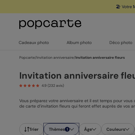
🏖️ Votre
1
Cadeaux photo
Album photo
Déco photo
Popcarte
/
Invitation anniversaire
/
Invitation anniversaire fleurs
Invitation anniversaire fle
4.9
(
232
avis)
Vous préparez votre anniversaire et il est temps pour vous 
de carte d’invitation fleurs qui feront effet auprès de vos 
champêtres ! Il y en a pour tous les goûts. Nos designers 
à votre image. Depuis le studio de personnalisation, vous 
anniversaires fleurs
sont parfaites pour des périodes comme
Trier
Thèmes
Âge
Couleurs
1