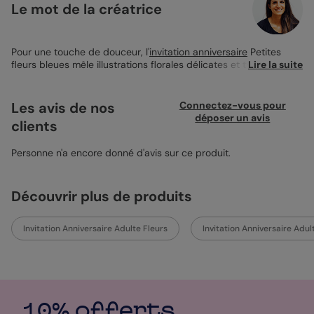
Le mot de la créatrice
Pour une touche de douceur, l'
invitation anniversaire
Petites
fleurs bleues mêle illustrations florales délicates et typographie
Lire la suite
élégante. Sur un fond clair, de petits motifs bleu ciel évoquent
la fraîcheur et la simplicité d’une garden party ou d’un
anniversaire estival. Le format carré plié offre de l’espace pour
Les avis de nos
Connectez-vous pour
glisser une photo et un joli mot. Parfaite sur papier création
déposer un avis
clients
avec une enveloppe bleu ciel.
Personne n'a encore donné d'avis sur ce produit.
Découvrir plus de produits
Invitation Anniversaire Adulte Fleurs
Invitation Anniversaire Adu
10% offerts