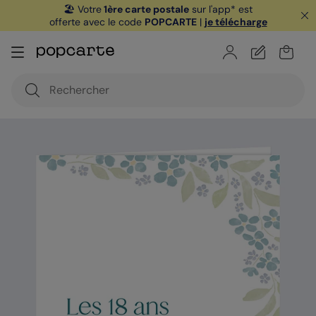
🏖️ Votre
1ère carte postale
sur l'app* est
offerte avec le code
POPCARTE
|
je télécharge