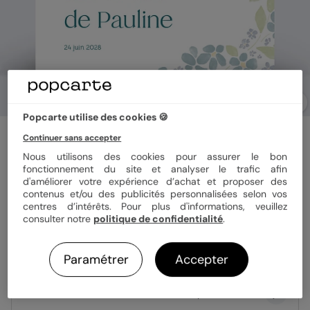
Popcarte utilise des cookies 🍪
Invitation anniversaire
Continuer sans accepter
Petites fleurs bleues
Nous utilisons des cookies pour assurer le bon
fonctionnement du site et analyser le trafic afin
d'améliorer votre expérience d’achat et proposer des
Format
14x14 cm plié
contenus et/ou des publicités personnalisées selon vos
centres d’intérêts. Pour plus d'informations, veuillez
consulter notre
politique de confidentialité
.
Papier
Papier Satiné
Paramétrer
Accepter
Quantité
Échantillon personnalisé