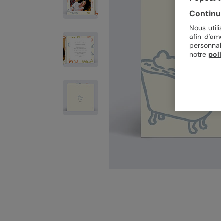
Continu
Nous util
afin d'am
personnal
notre
pol