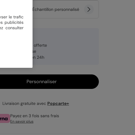
tité
Échantillon personnalisé
ser le trafic
s publicités
ez consulter
 €
veloppe blanche offerte
brication française
pédition rapide en 24h
Personnaliser
Livraison gratuite avec
Popcarte+
Payez en 3 fois sans frais
En savoir plus