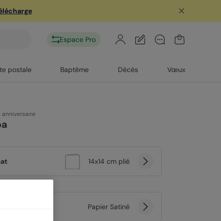
télécharge
Espace Pro
te postale
Baptême
Décès
Vœux
n anniversaire
pa
at
14x14 cm plié
er
Papier Satiné