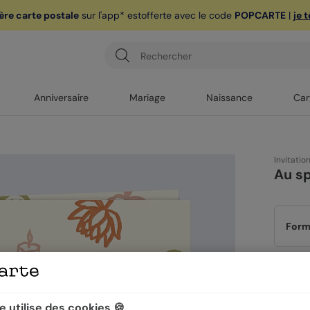
ère carte postale
sur l'app* est
offerte avec le code
POPCARTE
|
je 
Anniversaire
Mariage
Naissance
Car
Invitatio
Au s
Form
Papi
 utilise des cookies 🍪