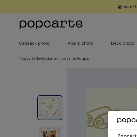
🏖️ Votre
1
Cadeaux photo
Album photo
Déco photo
Popcarte
/
Invitation anniversaire
/
Au spa
Popcarte