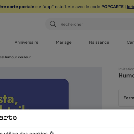
ère carte postale
sur l'app* est
offerte avec le code
POPCARTE
|
je 
Anniversaire
Mariage
Naissance
Car
ue
/
Humour couleur
Invitatio
Humo
Form
Papi
 utilise des cookies 🍪