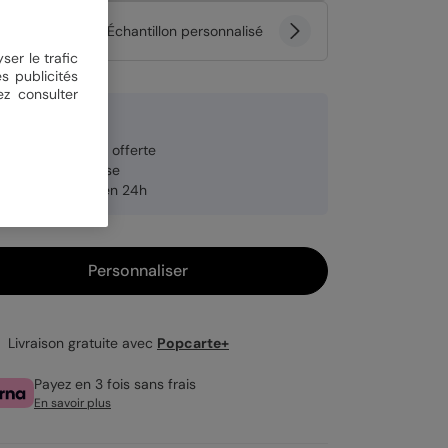
tité
Échantillon personnalisé
ser le trafic
s publicités
ez consulter
 €
veloppe blanche offerte
brication française
pédition rapide en 24h
Personnaliser
Livraison gratuite avec
Popcarte+
Payez en 3 fois sans frais
En savoir plus