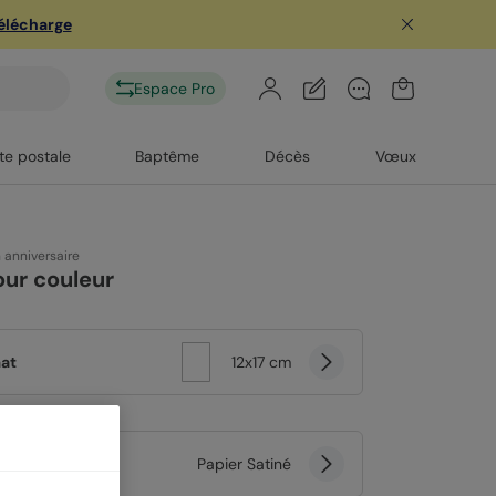
télécharge
Espace Pro
te postale
Baptême
Décès
Vœux
n anniversaire
ur couleur
at
12x17 cm
er
Papier Satiné