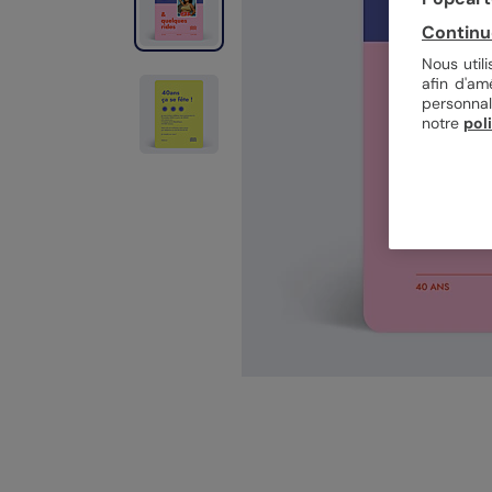
Continu
Nous util
afin d'am
personnal
notre
pol