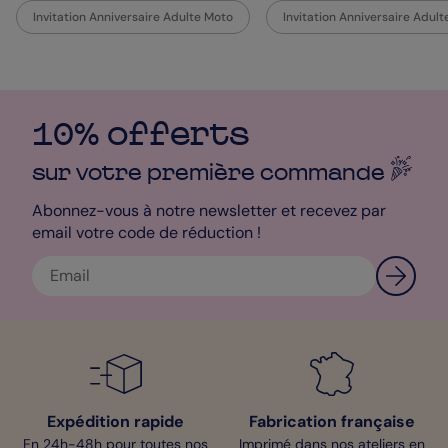
rock 'n' roll authentique et à célébrer avec panache les 50 ans
Invitation Anniversaire Adulte Moto
Invitation Anniversaire Adul
mémorables, tout en créant une ambiance immédiatement
reconnaissable et irrésistiblement entraînante.
Anaïs - Designer
10% offerts
sur votre première
commande
Abonnez-vous à notre newsletter et recevez par
email votre code de réduction !
Expédition rapide
Fabrication française
En 24h-48h pour toutes nos
Imprimé dans nos ateliers en