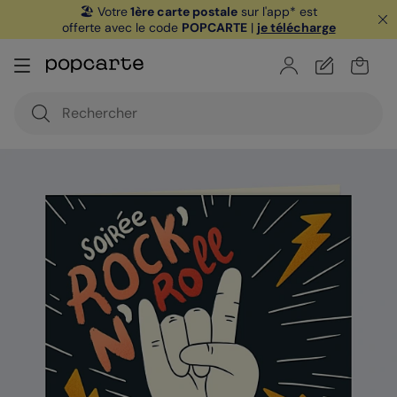
🏖️ Votre
1ère carte postale
sur l'app* est
offerte avec le code
POPCARTE
|
je télécharge