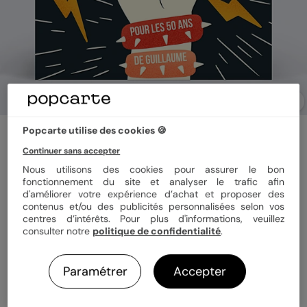
Popcarte utilise des cookies 🍪
Invitation anniversaire
Rock N Roll
Continuer sans accepter
5
(
1
avis)
Nous utilisons des cookies pour assurer le bon
fonctionnement du site et analyser le trafic afin
d'améliorer votre expérience d’achat et proposer des
contenus et/ou des publicités personnalisées selon vos
Format
14x14 cm plié
centres d’intérêts. Pour plus d'informations, veuillez
consulter notre
politique de confidentialité
.
Papier
Papier Satiné
Paramétrer
Accepter