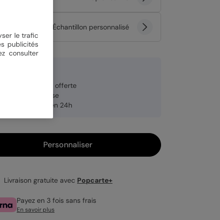
tité
Échantillon personnalisé
ser le trafic
s publicités
ez consulter
 €
veloppe blanche offerte
brication française
pédition rapide en 24h
Personnaliser
Livraison gratuite avec
Popcarte+
Payez en 3 fois sans frais
En savoir plus