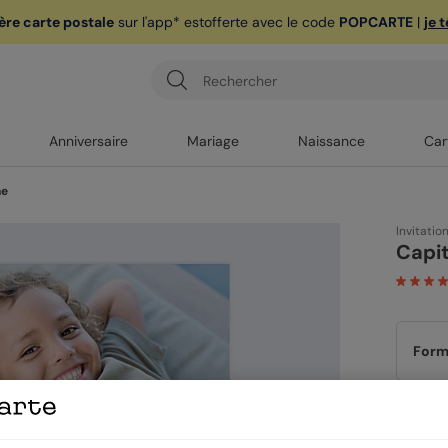
ère carte postale
sur l'app* est
offerte avec le code
POPCARTE
|
je 
Anniversaire
Mariage
Naissance
Car
ne
Invitatio
Capi
Form
Papi