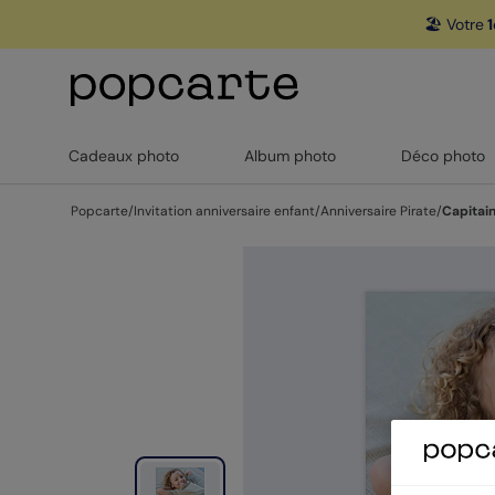
🏖️ Votre
1
Cadeaux photo
Album photo
Déco photo
Popcarte
/
Invitation anniversaire enfant
/
Anniversaire Pirate
/
Capitai