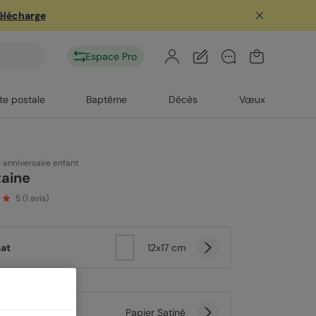
télécharge
Espace Pro
te postale
Baptême
Décès
Vœux
n anniversaire enfant
taine
5
(
1
avis)
at
12x17 cm
er
Papier Satiné