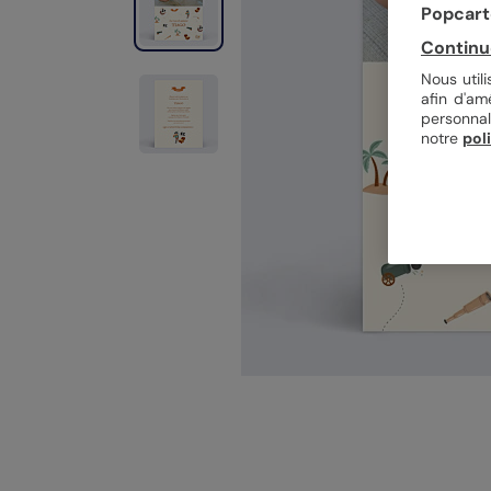
Popcarte
Continu
Nous util
afin d'am
personnal
notre
pol