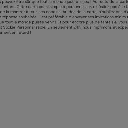
s pouvez être sûr que tout le monde jouera le jeu ! Au recto de la ca
 enfant. Cette carte est si simple à personnaliser, n’hésitez pas à le f
r de la montrer à tous ses copains. Au dos de la carte, n’oubliez pas d’
e de réponse souhaitée. Il est préférable d’envoyer ses invitations mi
e tout le monde puisse venir ! Et pour encore plus de fantaisie, vous
it Sticker Personnalisable. En seulement 24h, nous imprimons et expé
ement en retard !