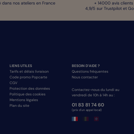
 dans nos ateliers en France
+ 14000 avis clients
4,9/5 sur Trustpilot et G
LIENS UTILES
BESOIN D’AIDE ?
Tarifs et délais livraison
Questions fréquentes
Code promo Popcarte
Nous contacter
CGV
Protection des données
Contactez-nous du lundi au
Politique des cookies
vendredi de 10h à 14h au :
Mentions légales
01 83 81 74 60
Plan du site
(prix d'un appel local)