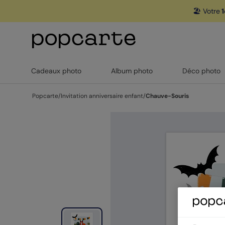
🏖️ Votre
1
Cadeaux photo
Album photo
Déco photo
Popcarte
/
Invitation anniversaire enfant
/
Chauve-Souris