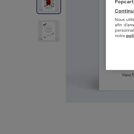
Popcarte
Continu
Nous util
afin d'am
personnal
notre
pol