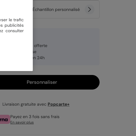
tité
Échantillon personnalisé
ser le trafic
s publicités
ez consulter
 €
veloppe blanche offerte
brication française
pédition rapide en 24h
Personnaliser
Livraison gratuite avec
Popcarte+
Payez en 3 fois sans frais
En savoir plus