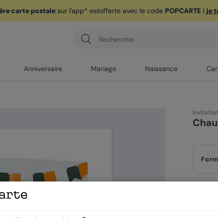
ère carte postale
sur l'app* est
offerte avec le code
POPCARTE
|
je 
Anniversaire
Mariage
Naissance
Car
Invitatio
Chau
Form
Papi