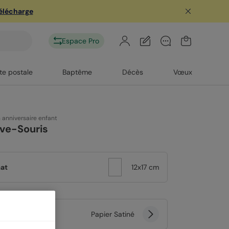
télécharge
Espace Pro
te postale
Baptême
Décès
Vœux
n anniversaire enfant
ve-Souris
at
12x17 cm
er
Papier Satiné