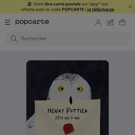
🏖️ Votre
1ère carte postale
sur l'app* est
offerte avec le code
POPCARTE
|
je télécharge