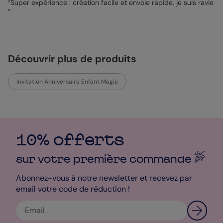
“Super expérience : création facile et envoie rapide, je suis ravie
d’invitation. Belle création à vous !
”
Bénédicte- Pop Designer
Découvrir plus de produits
Invitation Anniversaire Enfant Magie
10% offerts
sur votre première
commande
Abonnez-vous à notre newsletter et recevez par
email votre code de réduction !