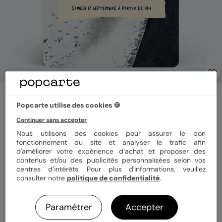
Invitation anniversaire enfant
Chouette Magique
Popcarte utilise des cookies 🍪
5
(
2
avis)
Continuer sans accepter
Nous utilisons des cookies pour assurer le bon
fonctionnement du site et analyser le trafic afin
Format
12x17 cm
d'améliorer votre expérience d’achat et proposer des
contenus et/ou des publicités personnalisées selon vos
centres d’intérêts. Pour plus d'informations, veuillez
consulter notre
politique de confidentialité
.
Papier
Papier Satiné
Paramétrer
Accepter