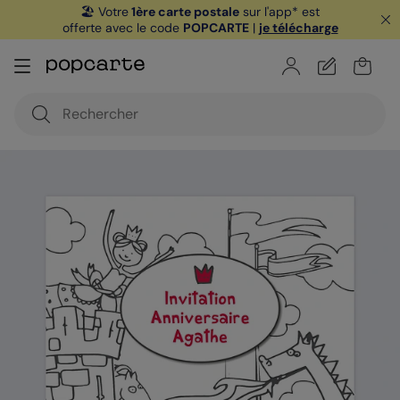
🏖️ Votre
1ère carte postale
sur l'app* est
offerte avec le code
POPCARTE
|
je télécharge