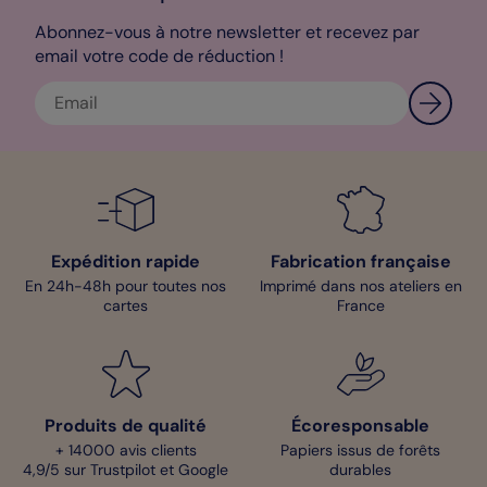
amis de votre enfant se feront une joie de colorier sa belle carte
Abonnez-vous à notre newsletter et recevez par
d’anniversaire et de lui donner vie à travers mille et une
email votre code de réduction !
couleurs !
Mathilde - Pop Designer
Expédition rapide
Fabrication française
En 24h-48h pour toutes nos
Imprimé dans nos ateliers en
cartes
France
Produits de qualité
Écoresponsable
+ 14000 avis clients
Papiers issus de forêts
4,9/5 sur Trustpilot et Google
durables