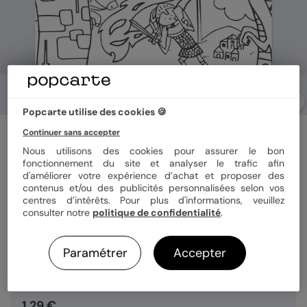
Popcarte utilise des cookies 🍪
Invitation anniversaire enfant
Continuer sans accepter
Coloriage Château
Nous utilisons des cookies pour assurer le bon
fonctionnement du site et analyser le trafic afin
d'améliorer votre expérience d’achat et proposer des
contenus et/ou des publicités personnalisées selon vos
Format
14x14 cm
centres d’intérêts. Pour plus d'informations, veuillez
consulter notre
politique de confidentialité
.
Quantité
Échantillon personnalisé
Paramétrer
Accepter
1,29 €