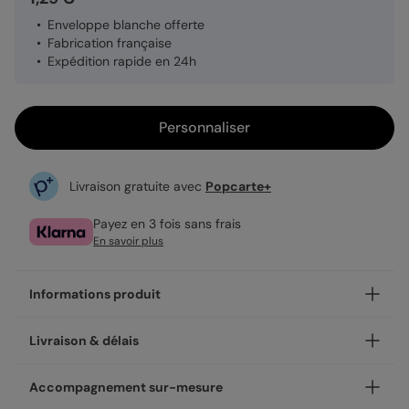
Enveloppe blanche offerte
Fabrication française
Expédition rapide en 24h
Personnaliser
Livraison gratuite avec
Popcarte+
Payez en 3 fois sans frais
En savoir plus
Informations produit
Personnalisez votre invitation anniversaire enfant Coloriage
Livraison & délais
Château, disponible en coins ronds ou carrés.
Nos enveloppes
Votre création est imprimée avec soin en 24h ou 48h dans
Accompagnement sur-mesure
nos ateliers, en France.