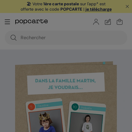
🏖️ Votre
1ère carte postale
sur l'app* est
offerte avec le code
POPCARTE
|
je télécharge