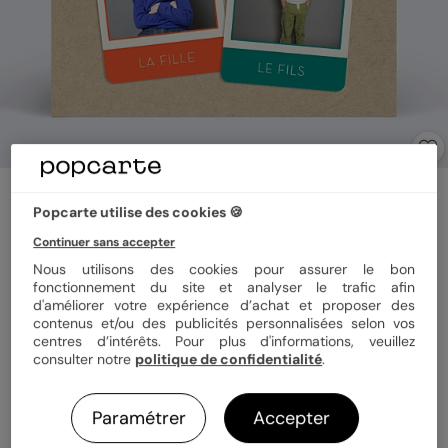
Invitation anniversaire enfant
Jeu des 7 Familles
Popcarte utilise des cookies 🍪
5
(
2
avis)
Continuer sans accepter
Nous utilisons des cookies pour assurer le bon
fonctionnement du site et analyser le trafic afin
Format
14x14 cm plié
d'améliorer votre expérience d’achat et proposer des
contenus et/ou des publicités personnalisées selon vos
centres d’intérêts. Pour plus d'informations, veuillez
consulter notre
politique de confidentialité
.
Papier
Papier Satiné
Paramétrer
Accepter