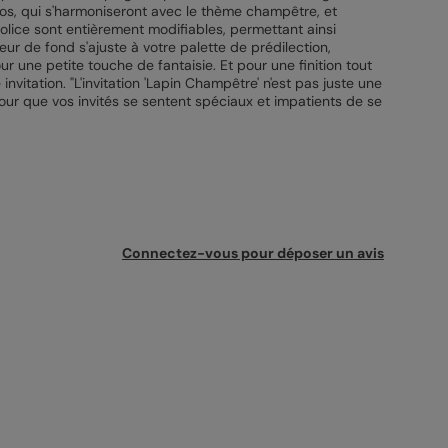
hotos, qui s'harmoniseront avec le thème champêtre, et
 police sont entièrement modifiables, permettant ainsi
eur de fond s'ajuste à votre palette de prédilection,
 une petite touche de fantaisie. Et pour une finition tout
vitation. "L'invitation 'Lapin Champêtre' n'est pas juste une
our que vos invités se sentent spéciaux et impatients de se
Connectez-vous pour déposer un avis