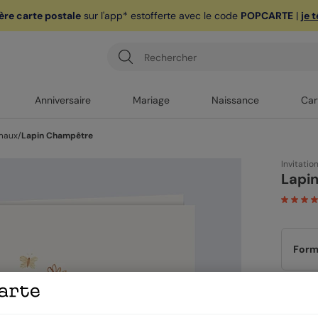
ère carte postale
sur l'app* est
offerte avec le code
POPCARTE
|
je 
Anniversaire
Mariage
Naissance
Car
imaux
/
Lapin Champêtre
Invitatio
Lapi
Form
Papi