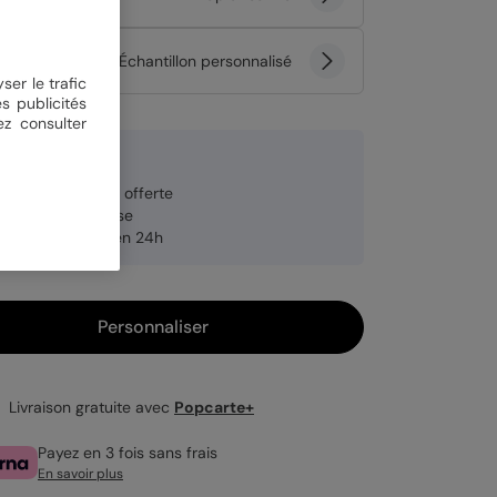
tité
Échantillon personnalisé
ser le trafic
s publicités
ez consulter
 €
veloppe blanche offerte
brication française
pédition rapide en 24h
Personnaliser
Livraison gratuite avec
Popcarte+
Payez en 3 fois sans frais
En savoir plus