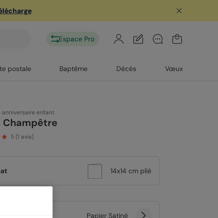
télécharge
Espace Pro
te postale
Baptême
Décès
Vœux
n anniversaire enfant
n Champêtre
5
(
1
avis)
at
14x14 cm plié
er
Papier Satiné