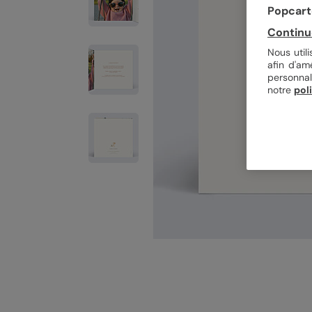
Popcarte
Continu
Nous util
afin d'am
personnal
notre
pol