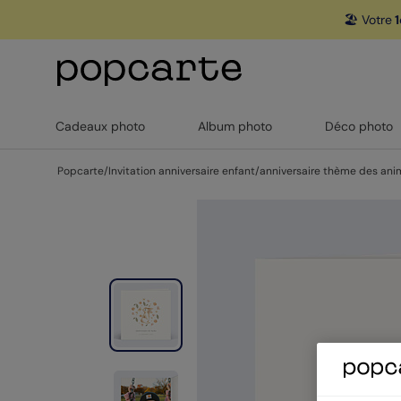
🏖️ Votre
1
Cadeaux photo
Album photo
Déco photo
Popcarte
/
Invitation anniversaire enfant
/
anniversaire thème des an