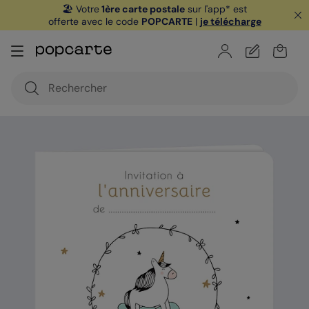
🏖️ Votre
1ère carte postale
sur l'app* est
offerte avec le code
POPCARTE
|
je télécharge