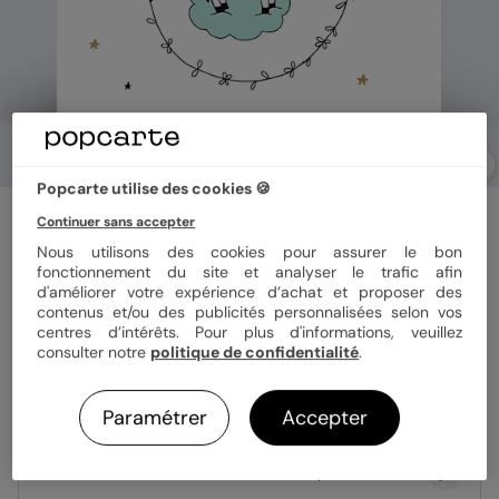
Popcarte utilise des cookies 🍪
Invitation anniversaire enfant
Continuer sans accepter
Licorne Étoilée
Nous utilisons des cookies pour assurer le bon
fonctionnement du site et analyser le trafic afin
d'améliorer votre expérience d’achat et proposer des
Format
14x14 cm plié
contenus et/ou des publicités personnalisées selon vos
centres d’intérêts. Pour plus d'informations, veuillez
consulter notre
politique de confidentialité
.
Papier
Papier Satiné
Paramétrer
Accepter
Quantité
Échantillon personnalisé