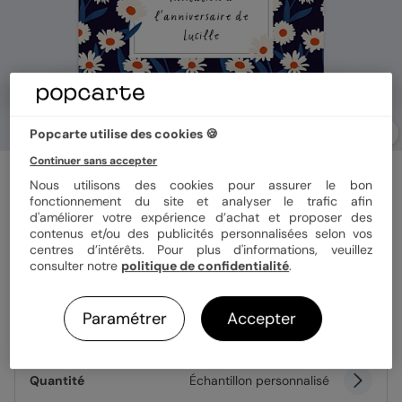
Popcarte utilise des cookies 🍪
Continuer sans accepter
Invitation anniversaire enfant
Nous utilisons des cookies pour assurer le bon
Pâquerettes
fonctionnement du site et analyser le trafic afin
d'améliorer votre expérience d’achat et proposer des
contenus et/ou des publicités personnalisées selon vos
centres d’intérêts. Pour plus d'informations, veuillez
Format
12x17 cm
consulter notre
politique de confidentialité
.
Paramétrer
Accepter
Papier
Papier Satiné
Quantité
Échantillon personnalisé