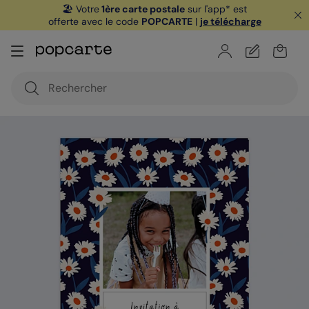
🏖️ Votre
1ère carte postale
sur l'app* est
offerte avec le code
POPCARTE
|
je télécharge