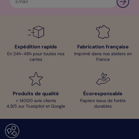
pour apporter une pointe d’authenticité ! Et pour les
enveloppes, quoi de mieux que le Kraft pour atténuer le thème
girly ? Si cette couleur n’est pas au goût de votre famille, 21
autres couleurs sont disponibles. Alors on vous laisse dès
maintenant explorer le studio de personnalisation pour créer
une superbe carte d’invitation !
Clara - Pop Designer
Expédition rapide
Fabrication française
En 24h-48h pour toutes nos
Imprimé dans nos ateliers en
cartes
France
Produits de qualité
Écoresponsable
+ 14000 avis clients
Papiers issus de forêts
4,9/5 sur Trustpilot et Google
durables