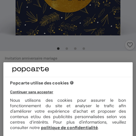
Invitation anniversaire mariage
Champêtre
4.6
(
5
avis)
Popcarte utilise des cookies 🍪
Continuer sans accepter
Format
14x14 cm plié
Nous utilisons des cookies pour assurer le bon
fonctionnement du site et analyser le trafic afin
d'améliorer votre expérience d’achat et proposer des
contenus et/ou des publicités personnalisées selon vos
Papier
Papier Satiné
centres d’intérêts. Pour plus d'informations, veuillez
consulter notre
politique de confidentialité
.