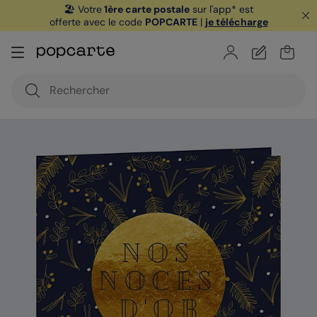
🏖️ Votre
1ère carte postale
sur l'app* est
offerte avec le code
POPCARTE
|
je télécharge