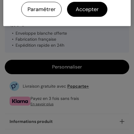
Quantité
Échantillon personnalisé
Paramétrer
Accepter
1,39 €
Enveloppe blanche offerte
Fabrication française
Expédition rapide en 24h
Personnaliser
Livraison gratuite avec
Popcarte+
Payez en 3 fois sans frais
En savoir plus
Informations produit