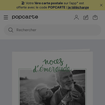
🏖️ Votre
1ère carte postale
sur l'app* est
offerte avec le code
POPCARTE
|
je télécharge