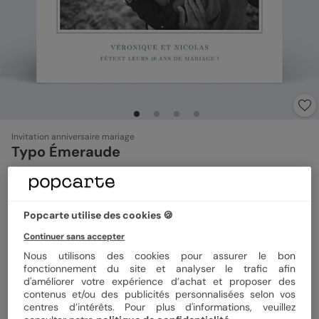
Invitation anniversaire mariage
Typo Émeraude
4.8
(
11
avis)
Popcarte utilise des cookies 🍪
Format
14x14 cm plié
Continuer sans accepter
Nous utilisons des cookies pour assurer le bon
fonctionnement du site et analyser le trafic afin
Papier
Papier Satiné
d'améliorer votre expérience d’achat et proposer des
contenus et/ou des publicités personnalisées selon vos
centres d’intérêts. Pour plus d'informations, veuillez