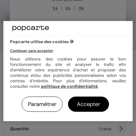
Popcarte utilise des cookies 🍪
Continuer sans accepter
Carte invitation EVJF
Nous utilisons des cookies pour assurer le bon
Wild Flowers
fonctionnement du site et analyser le trafic afin
d'améliorer votre expérience d’achat et proposer des
contenus et/ou des publicités personnalisées selon vos
centres d’intérêts. Pour plus d'informations, veuillez
Format
12x17 cm
consulter notre
politique de confidentialité
.
Paramétrer
Accepter
Papier
Papier Satiné
Quantité
1 carte