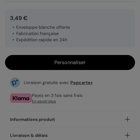
3,49 €
Enveloppe blanche offerte
Fabrication française
Expédition rapide en 24h
Personnaliser
Livraison gratuite avec
Popcarte+
Payez en 3 fois sans frais
En savoir plus
Informations produit
Personnalisez votre invitation evjf Wild Flowers, disponible
Livraison & délais