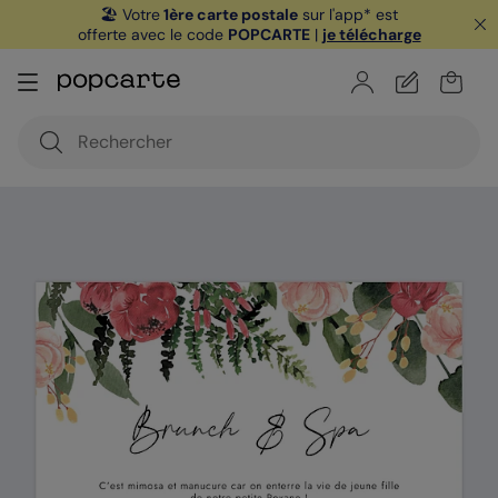
🏖️ Votre
1ère carte postale
sur l'app* est
offerte avec le code
POPCARTE
|
je télécharge