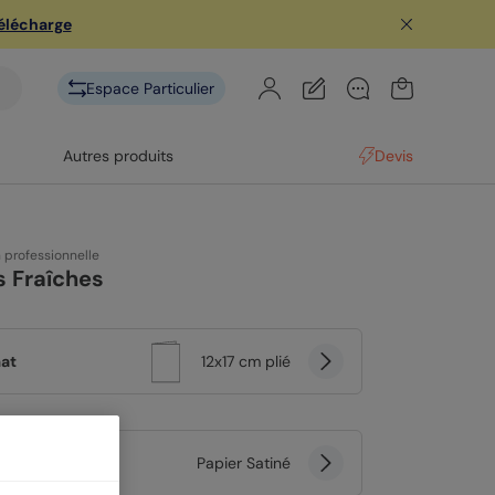
télécharge
Espace Particulier
Autres produits
Devis
n professionnelle
s Fraîches
at
12x17 cm plié
er
Papier Satiné