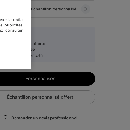
tité
Échantillon personnalisé
ser le trafic
s publicités
ez consulter
5 € TTC
veloppe blanche offerte
brication française
pédition rapide en 24h
Personnaliser
Échantillon personnalisé offert
Demander un devis professionnel