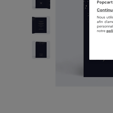
Popcarte
Continu
Nous util
afin d'am
personnal
notre
pol