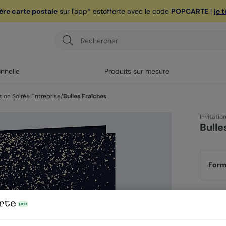
ère carte postale
sur l'app* est
offerte avec le code
POPCARTE
|
je 
onnelle
Produits sur mesure
tion Soirée Entreprise
/
Bulles Fraîches
Invitatio
Bulle
Form
Papi