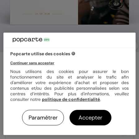
Popcarte utilise des cookies 🍪
Invitation professionnelle
Continuer sans accepter
Lettering
Nous utilisons des cookies pour assurer le bon
fonctionnement du site et analyser le trafic afin
d'améliorer votre expérience d’achat et proposer des
Format
12x17 cm
contenus et/ou des publicités personnalisées selon vos
centres d’intérêts. Pour plus d'informations, veuillez
consulter notre
politique de confidentialité
.
Papier
Papier Satiné
Paramétrer
Accepter
Quantité
Échantillon personnalisé