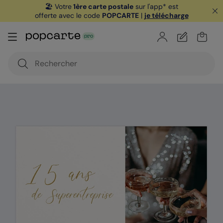
🏖️ Votre
1ère carte postale
sur l'app* est
offerte avec le code
POPCARTE
|
je télécharge