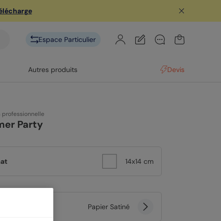
télécharge
Espace Particulier
Autres produits
Devis
n professionnelle
er Party
at
14x14 cm
er
Papier Satiné