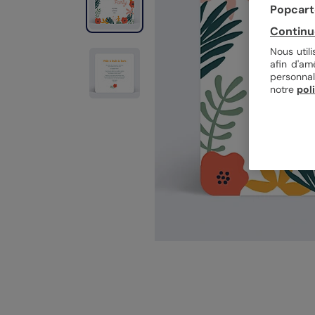
Popcarte
Continu
Nous util
afin d'am
personnal
notre
pol