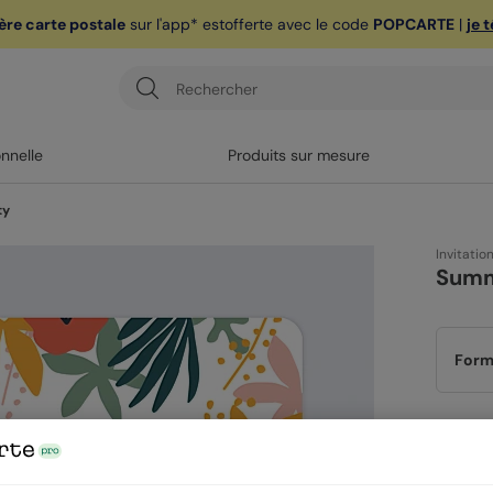
ère carte postale
sur l'app* est
offerte avec le code
POPCARTE
|
je 
onnelle
Produits sur mesure
ty
Invitatio
Summ
Form
Papi