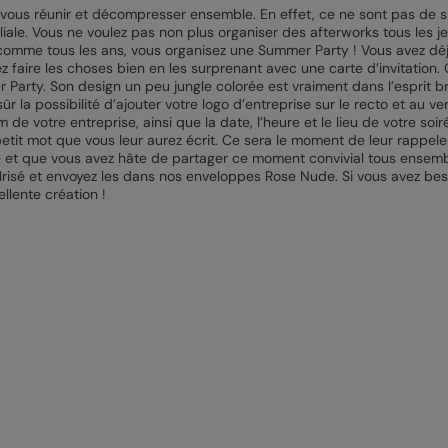
 vous réunir et décompresser ensemble. En effet, ce ne sont pas de s
iliale. Vous ne voulez pas non plus organiser des afterworks tous les j
et comme tous les ans, vous organisez une Summer Party ! Vous avez d
 faire les choses bien en les surprenant avec une carte d’invitation. Ç
r Party. Son design un peu jungle colorée est vraiment dans l’esprit 
r la possibilité d’ajouter votre logo d’entreprise sur le recto et au ver
e votre entreprise, ainsi que la date, l’heure et le lieu de votre soi
etit mot que vous leur aurez écrit. Ce sera le moment de leur rappeler
et que vous avez hâte de partager ce moment convivial tous ensemble
 Irisé et envoyez les dans nos enveloppes Rose Nude. Si vous avez be
ellente création !