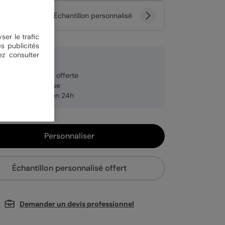
tité
Échantillon personnalisé
ser le trafic
s publicités
ez consulter
2 € TTC
veloppe blanche offerte
brication française
pédition rapide en 24h
Personnaliser
Échantillon personnalisé offert
Demander un devis professionnel