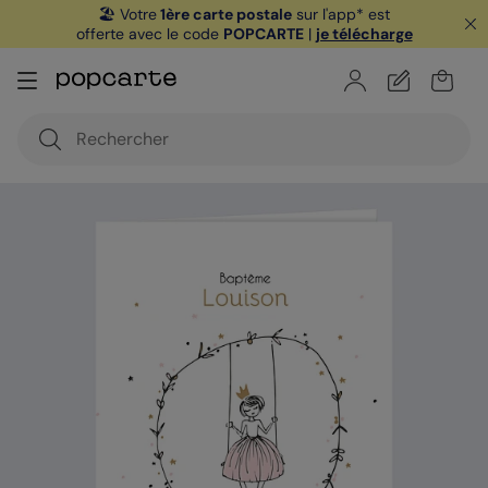
🏖️ Votre
1ère carte postale
sur l'app* est
offerte avec le code
POPCARTE
|
je télécharge