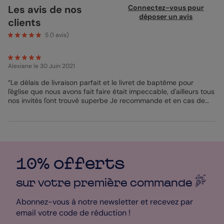
poétique. Parfait pour ajouter une touche personnelle à la
Les avis de nos
Connectez-vous pour
cérémonie, ce livret permet de partager le déroulement du
déposer un avis
clients
baptême avec vos proches. Il est idéalement imprimé sur du
papier création pour un rendu délicat et s’accompagne d'une
5
(
1
avis)
enveloppe blanche. Un design simple et charmant qui rend
hommage à ce moment unique. À votre façon.
Alexiane
le 30 Juin 2021
“Le délais de livraison parfait et le livret de baptême pour
l'église que nous avons fait faire était impeccable, d'ailleurs tous
nos invités l'ont trouvé superbe Je recommande et en cas de
besoin je ferai appel a vos services sans hésiter!!”
10% offerts
sur votre première
commande
Abonnez-vous à notre newsletter et recevez par
email votre code de réduction !