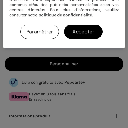
Quantité
Échantillon personnalisé
contenus et/ou des publicités personnalisées selon vos
centres d’intérêts. Pour plus d'informations, veuillez
consulter notre
politique de confidentialité
.
3,25 €
Paramétrer
Accepter
Format A4 plié
Fabrication française
Expédition rapide en 24h
Personnaliser
Livraison gratuite avec
Popcarte+
Payez en 3 fois sans frais
En savoir plus
Informations produit