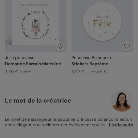
Jolie princesse
Princesse Balançoire
Demande Parrain Marraine
Stickers Baptême
3,99 € l'unité
3,92 € - Lot de 8
Le mot de la créatrice
Le
livret de messe pour le baptême
princesse balançoire est un
choix élégant pour célébrer cet événement spécial. Il présente
Lire la suite
une douce illustration d'une petite princesse sur une balançoire
entourée de motifs délicats, créant une atmosphère tendre et