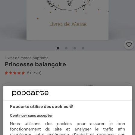
Livret de messe baptême
Princesse balançoire
5
(
1
avis)
Format
15x21 cm plié
Popcarte utilise des cookies 🍪
Continuer sans accepter
Papier
Papier Satiné
Nous utilisons des cookies pour assurer le bon
fonctionnement du site et analyser le trafic afin
d'améliorer votre expérience d’achat et proposer des