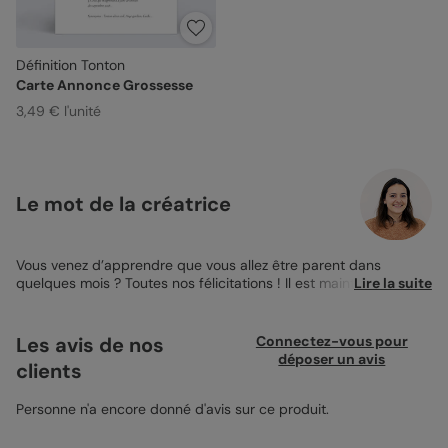
Définition Tonton
Carte Annonce Grossesse
3,49 € l'unité
Le mot de la créatrice
Vous venez d’apprendre que vous allez être parent dans
quelques mois ? Toutes nos félicitations ! Il est maintenant
Lire la suite
temps de l’annoncer à votre frère, votre meilleur ami de toujours
! Et pour lui annoncer cette bonne nouvelle, pourquoi ne pas le
faire avec un joli
magnet annonce de grossesse
que vous aurez
Les avis de nos
Connectez-vous pour
personnalisé au préalable ? Sur ce joli magnet de taille 10x15cm,
déposer un avis
clients
vous trouverez en haut une zone dans laquelle vous pourrez y
télécharger une jolie photo de votre choix. Cela peut être une
photo de votre échographie, de votre ventre arrondi ou tout
Personne n'a encore donné d'avis sur ce produit.
simplement une photo souvenir d’un bon moment passé en
compagnie de votre frère. Une fois votre photo choisie, vous