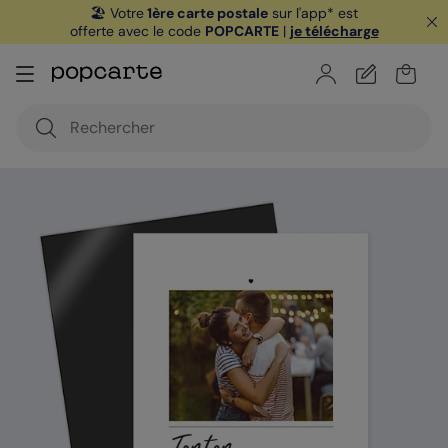
🏖️ Votre
1ère carte postale
sur l'app* est
offerte avec le code
POPCARTE
|
je télécharge