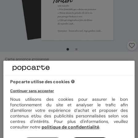
Carte annonce grossesse
Magnet Définition Tonton
Popcarte utilise des cookies 🍪
Format
Magnet 10x15 cm
Continuer sans accepter
Nous utilisons des cookies pour assurer le bon
fonctionnement du site et analyser le trafic afin
d'améliorer votre expérience d’achat et proposer des
Quantité
1 magnet
contenus et/ou des publicités personnalisées selon vos
centres d’intérêts. Pour plus d'informations, veuillez
consulter notre
politique de confidentialité
.
3,99 €