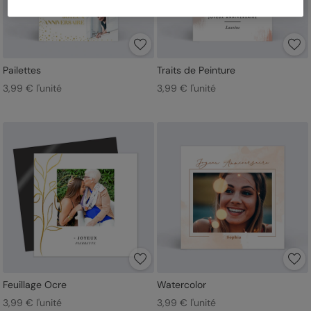
Pailettes
Traits de Peinture
3,99 € l'unité
3,99 € l'unité
Feuillage Ocre
Watercolor
3,99 € l'unité
3,99 € l'unité