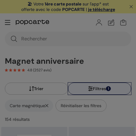
🏖️ Votre
1ère carte postale
sur l'app* est
offerte avec le code
POPCARTE
|
je télécharge
Magnet anniversaire
4.8
(
2527
avis)
Trier
Filtres
1
Carte magnétique
Réinitialiser les filtres
154
résultat
s