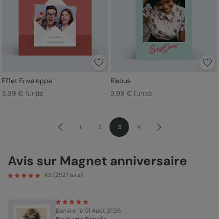
Effet Enveloppe
Bisous
3,99 € l'unité
3,99 € l'unité
1
2
3
4
Avis sur Magnet anniversaire
4.8
(
2527
avis)
Danièle
le 01 Août 2026