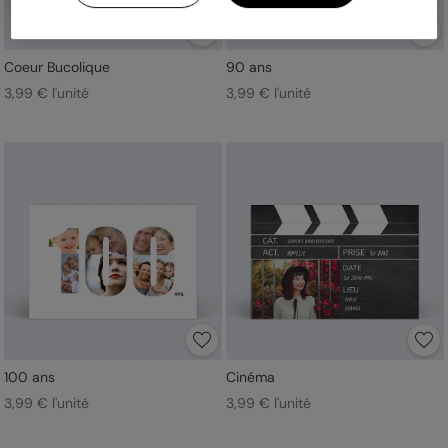
Coeur Bucolique
90 ans
3,99 € l'unité
3,99 € l'unité
100 ans
Cinéma
3,99 € l'unité
3,99 € l'unité