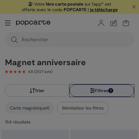
🏖️ Votre
1ère carte postale
sur l'app* est
offerte avec le code
POPCARTE
|
je télécharge
Magnet anniversaire
4.8
(
2527
avis)
Trier
Filtres
1
Carte magnétique
Réinitialiser les filtres
154
résultat
s