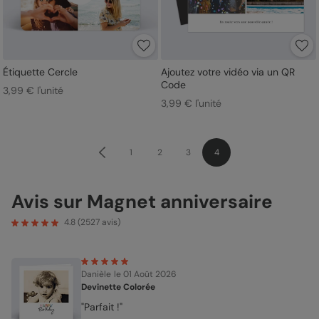
Étiquette Cercle
Ajoutez votre vidéo via un QR
Code
3,99 € l'unité
3,99 € l'unité
1
2
3
4
Avis sur Magnet anniversaire
4.8
(
2527
avis)
Danièle
le 01 Août 2026
Devinette Colorée
"Parfait !"