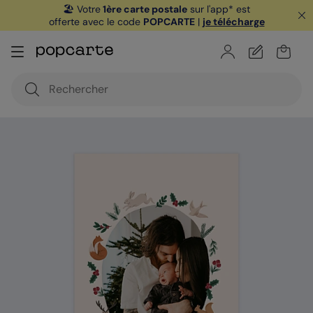
🏖️ Votre
1ère carte postale
sur l'app* est
offerte avec le code
POPCARTE
|
je télécharge