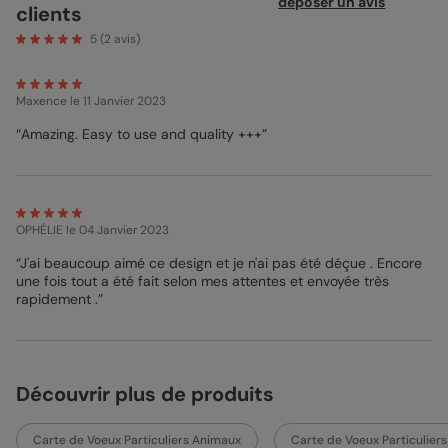
déposer un avis
clients
forêt, envoyez un magnet doux et tendre, qui saura faire fondre
le cœur de vos destinataires. Ajoutez une petite photo dans
5
(
2
avis)
l’encart circulaire réservé à cela, et craquez pour nos jolies
illustrations d’animaux de la forêt qui arborent ce dernier. Nous
avons choisi d’ajouter un petit lapin, un écureuil, ou même un
Maxence
le 11 Janvier 2023
renard, ainsi que de jolies illustrations de branche de houx. Le
fond beige de votre design permet d’adoucir le tout, et fait
“Amazing. Easy to use and quality +++”
ressortir à merveille le petit mot de bonne année situé en bas
de votre photo. Si vous le souhaitez, vous pouvez ajouter des
accessoires sur votre magnet, afin de décorer davantage ce
dernier. Pour cela, direction le studio de personnalisation !
OPHÉLIE
le 04 Janvier 2023
Marion - Designer
“J'ai beaucoup aimé ce design et je n'ai pas été déçue . Encore
une fois tout a été fait selon mes attentes et envoyée très
rapidement .”
Découvrir plus de produits
Carte de Voeux Particuliers Animaux
Carte de Voeux Particuliers