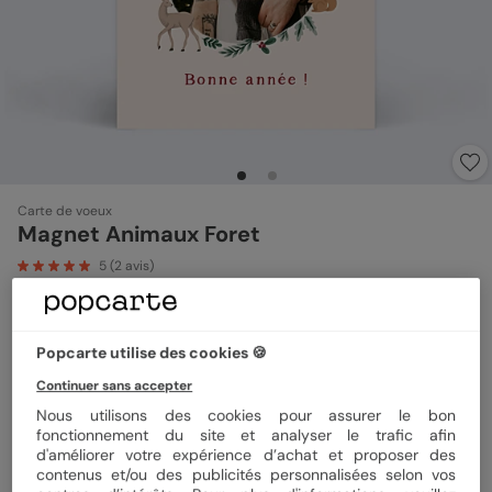
Carte de voeux
Magnet Animaux Foret
5
(
2
avis)
Format
Magnet 10x15 cm
Popcarte utilise des cookies 🍪
Continuer sans accepter
Nous utilisons des cookies pour assurer le bon
Quantité
1 magnet
fonctionnement du site et analyser le trafic afin
d'améliorer votre expérience d’achat et proposer des
contenus et/ou des publicités personnalisées selon vos