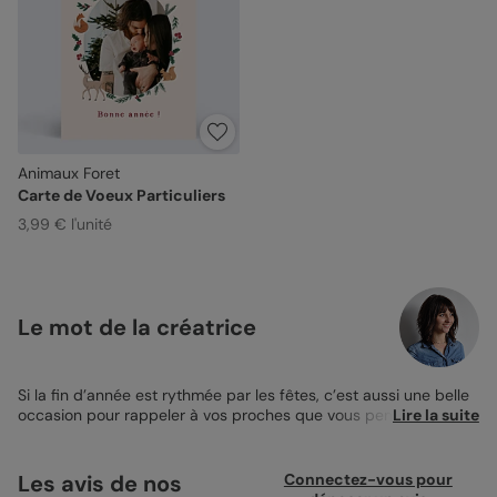
Animaux Foret
Carte de Voeux Particuliers
3,99 € l'unité
Le mot de la créatrice
Si la fin d’année est rythmée par les fêtes, c’est aussi une belle
occasion pour rappeler à vos proches que vous pensez à eux.
Lire la suite
Alors pourquoi ne pas personnaliser de jolis
magnets de vœux
et les envoyer à vos amis et votre famille ? Ce sont de jolies
attentions qui sauront leur donner le sourire et qu’ils pourront
Les avis de nos
Connectez-vous pour
accrocher fièrement sur leur frigo. Grâce au design Animaux