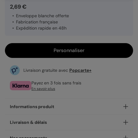
2,69 €
Enveloppe blanche offerte
Fabrication française
Expédition rapide en 48h
Personnaliser
Livraison gratuite avec
Popcarte+
Payez en 3 fois sans frais
En savoir plus
Informations produit
Et si votre faire-part baptême restait affiché bien plus
Livraison & délais
longtemps qu'une carte posée sur une étagère ? Avec nos
Univers Rêvé, vos proches n'ont qu'à le poser sur le frigo ou
Votre création est imprimée avec soin en 24h ou 48h dans