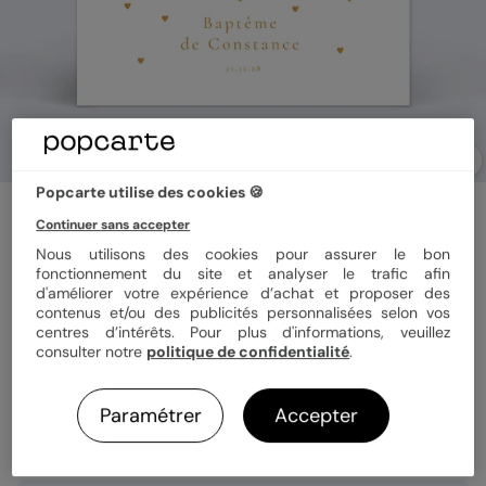
Popcarte utilise des cookies 🍪
Faire-part baptême
Continuer sans accepter
Magnet Faire-part Baptême Univers Rêvé
Nous utilisons des cookies pour assurer le bon
5
(
1
avis)
fonctionnement du site et analyser le trafic afin
d'améliorer votre expérience d’achat et proposer des
contenus et/ou des publicités personnalisées selon vos
Format
Magnet 10x10 cm
centres d’intérêts. Pour plus d'informations, veuillez
consulter notre
politique de confidentialité
.
Paramétrer
Accepter
Quantité
Échantillon personnalisé