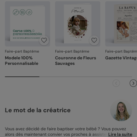
Emballage renforcé
: vos créations arrivent dans un
emballage adapté, pour un résultat intact à l'ouverture.
Votre satisfaction, notre priorité.
Si vous constatez le moindre souci lié à l'impression, au
façonnage ou à l’acheminement, contactez-nous dans les
30 jours. Nous nous occupons de tout et relançons une
impression si nécessaire.
Faire-part Baptême
Faire-part Baptême
Faire-part Baptê
En revanche, si le point concerne la personnalisation que
Modele 100%
Couronne de Fleurs
Gazette Vintag
vous avez validée (texte, photo, mise en page), le produit
Personnalisable
Sauvages
ne pourra pas être repris.
Le mot de la créatrice
Vous avez décidé de faire baptiser votre bébé ? Vous pouvez
alors dès maintenant convier vos proches à assister à cet
Lire la suite