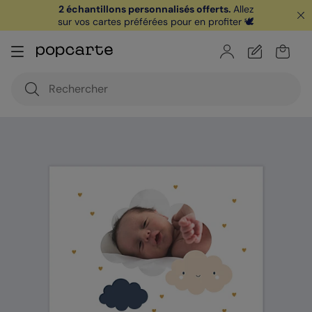
2 échantillons personnalisés offerts.
Allez
sur vos cartes préférées pour en profiter 🕊️
🏖️ Votre
1ère carte postale
sur l'app* est
offerte avec le code
POPCARTE
|
je télécharge