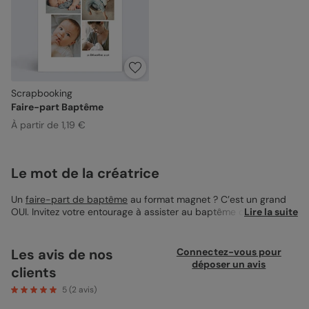
Scrapbooking
Faire-part Baptême
À partir de 1,19 €
Le mot de la créatrice
Un
faire-part de baptême
au format magnet ? C’est un grand
OUI. Invitez votre entourage à assister au baptême de votre
Lire la suite
enfant avec un magnifique
magnet faire-part baptême
personnalisé ! Rien de plus original qu’une invitation dont vos
destinataires se serviront de décoration. Avec le modèle
Les avis de nos
Connectez-vous pour
Scrapbooking, mettez à l’honneur vos enfants en ajoutant
déposer un avis
clients
plusieurs petites photos d’eux. Ce magnet au format 10x15 cm
vous permet de mettre quatre jolies photos de votre bébé, seul
5
(
2
avis)
ou avec ses frères et sœurs s’il en a. Ajoutez vos photos, et