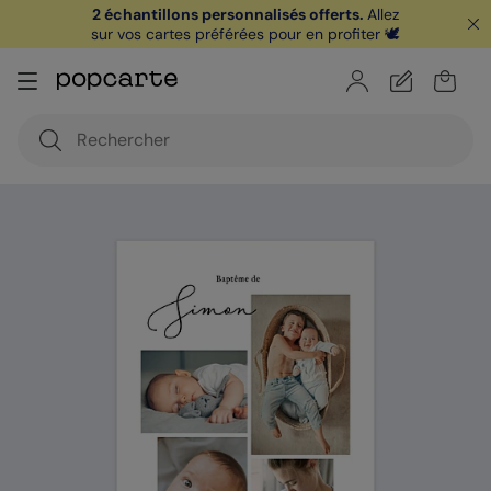
2 échantillons personnalisés offerts.
Allez
sur vos cartes préférées pour en profiter 🕊️
🏖️ Votre
1ère carte postale
sur l'app* est
offerte avec le code
POPCARTE
|
je télécharge