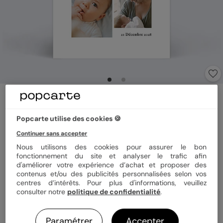
Faire-part baptême
Magnet Scrapbooking
Popcarte utilise des cookies 🍪
5
(
2
avis)
Continuer sans accepter
Nous utilisons des cookies pour assurer le bon
Format
Magnet 10x15 cm
fonctionnement du site et analyser le trafic afin
d'améliorer votre expérience d’achat et proposer des
contenus et/ou des publicités personnalisées selon vos
centres d’intérêts. Pour plus d'informations, veuillez
consulter notre
politique de confidentialité
.
Quantité
Échantillon personnalisé
Paramétrer
Accepter