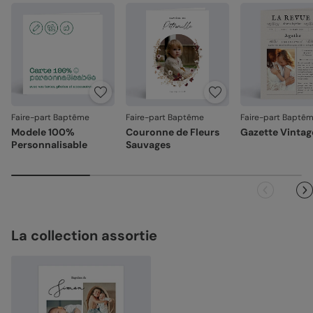
Emballage renforcé
: vos créations arrivent dans un
emballage adapté, pour un résultat intact à l'ouverture.
Votre satisfaction, notre priorité.
Si vous constatez le moindre souci lié à l'impression, au
façonnage ou à l’acheminement, contactez-nous dans les
30 jours. Nous nous occupons de tout et relançons une
impression si nécessaire.
Faire-part Baptême
Faire-part Baptême
Faire-part Baptê
En revanche, si le point concerne la personnalisation que
Modele 100%
Couronne de Fleurs
Gazette Vintag
vous avez validée (texte, photo, mise en page), le produit
Personnalisable
Sauvages
ne pourra pas être repris.
La collection assortie