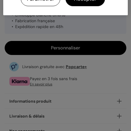
2,69 €
Enveloppe blanche offerte
Fabrication française
Expédition rapide en 48h
Personnaliser
Livraison gratuite avec
Popcarte+
Payez en 3 fois sans frais
En savoir plus
Informations produit
Et si votre faire-part baptême restait affiché bien plus
Livraison & délais
longtemps qu'une carte posée sur une étagère ? Avec nos
Scrapbooking, vos proches n'ont qu'à le poser sur le frigo
Votre création est imprimée avec soin en 24h ou 48h dans