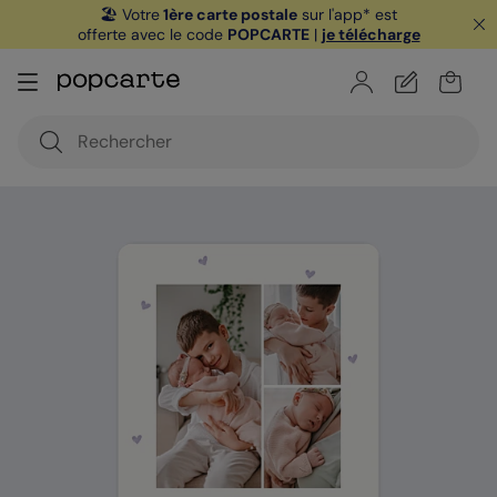
🏖️ Votre
1ère carte postale
sur l'app* est
offerte avec le code
POPCARTE
|
je télécharge