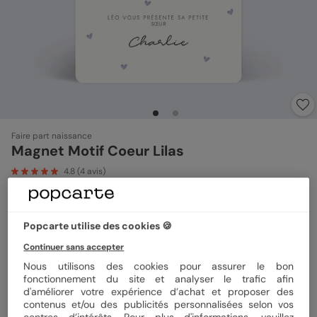
Faire part naissance
Magnet Motif Coeur Lilas
4.8
(
4
avis)
Format
Magnet 10x15 cm
Popcarte utilise des cookies 🍪
Continuer sans accepter
Nous utilisons des cookies pour assurer le bon
Quantité
Échantillon personnalisé
fonctionnement du site et analyser le trafic afin
d'améliorer votre expérience d’achat et proposer des
contenus et/ou des publicités personnalisées selon vos