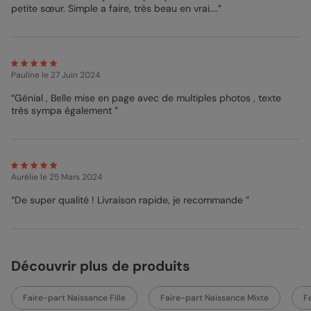
surface métallique comme un réfrigérateur ou un tableau
petite sœur. Simple a faire, très beau en vrai....”
magnétique, pour que votre famille et vos amis puissent
admirer votre petit trésor chaque fois qu'ils passent devant. Le
Magnet
Faire-part naissance
"Motif Coeur Lilas" est le choix
parfait pour partager votre bonheur avec vos proches de la
manière la plus touchante et mémorable qui soit !
Pauline
le 27 Juin 2024
Sophie - Designer
“Génial , Belle mise en page avec de multiples photos , texte
très sympa également ”
Aurélie
le 25 Mars 2024
“De super qualité ! Livraison rapide, je recommande ”
Découvrir plus de produits
Faire-part Naissance Fille
Faire-part Naissance Mixte
F