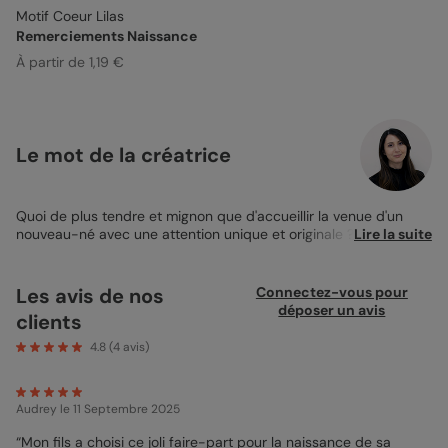
Motif Coeur Lilas
Remerciements Naissance
À partir de 1,19 €
Le mot de la créatrice
Quoi de plus tendre et mignon que d'accueillir la venue d'un
nouveau-né avec une attention unique et originale ? Nous
Lire la suite
avons la solution idéale pour vous : notre
Faire-part de
Naissance magnétique
"Motif Cœur Lilas". À la fois pratique et
élégant, ce magnet au format portrait de 10x15 cm présente
Les avis de nos
Connectez-vous pour
trois grandes photos de votre choix, parfaites pour immortaliser
déposer un avis
clients
les premiers instants de votre bébé. La douceur du fond beige,
orné de petits cœurs lilas, ajoute une touche de douceur à ce
4.8
(
4
avis)
faire-part magnétique. En dessous des photos, une petite
phrase de présentation encadre le prénom du nourrisson, pour
une personnalisation totale de l'annonce. Ce n'est pas
Audrey
le 11 Septembre 2025
seulement un simple faire-part, car grâce à sa partie
magnétique, vous pouvez facilement l'accrocher sur toute
“Mon fils a choisi ce joli faire-part pour la naissance de sa