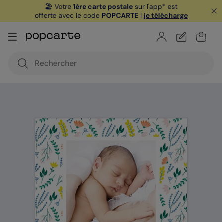
🏖️ Votre
1ère carte postale
sur l'app* est
offerte avec le code
POPCARTE
|
je télécharge