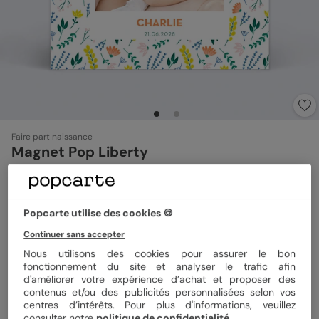
Faire part naissance
Magnet Pop Liberty
4.8
(
4
avis)
Popcarte utilise des cookies 🍪
Format
Magnet 10x10 cm
Continuer sans accepter
Nous utilisons des cookies pour assurer le bon
fonctionnement du site et analyser le trafic afin
Quantité
Échantillon personnalisé
d'améliorer votre expérience d’achat et proposer des
contenus et/ou des publicités personnalisées selon vos
centres d’intérêts. Pour plus d'informations, veuillez
consulter notre
politique de confidentialité
.