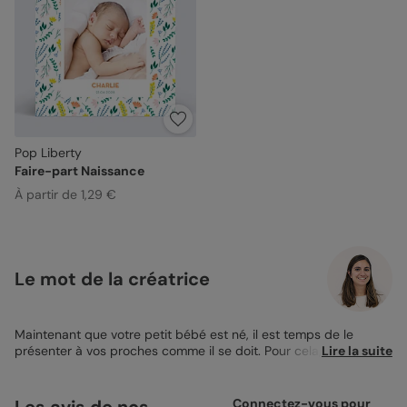
Pop Liberty
Faire-part Naissance
À partir de 1,29 €
Le mot de la créatrice
Maintenant que votre petit bébé est né, il est temps de le
présenter à vos proches comme il se doit. Pour cela, découvrez
Lire la suite
le
magnet faire-part naissance
Pop Liberty, un véritable
concentré de tendresse et de bonheur ! Cette petite
décoration de frigo de 10x10cm est conçue pour capturer les
Les avis de nos
Connectez-vous pour