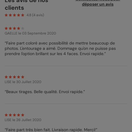
instants magiques de la naissance de votre bébé. Grâce à son
déposer un avis
clients
encart à photo, vous pouvez partager avec vos proches un
cliché unique de votre enfant. Personnalisez ce faire-part à
4.8
(
4
avis)
votre image en ajoutant le prénom de votre bébé ou sa date de
naissance dans les deux zones de texte prévues à cet effet. Le
cadre fleuri, au style liberty, apporte une touche de douceur et
GAELLE
le 03 Septembre 2020
d'élégance à ce magnet. Les motifs délicats et les couleurs
vives comme le jaune, le orange, ou je vert, sont idéales pour
“Faire part coloré avec possibilité de mettre beaucoup de
faire ressortir le beau visage de Bébé. Il sera un véritable rayon
photos. L'entourage a aimé. Dommage qu'on ne puisse pas
de soleil sur le réfrigérateur ou toute autre surface métallique.
prendre l'option brillant sur les 4 faces. Envoi rapide.”
Bénédicte - Designer
LISE
le 30 Juillet 2020
“Beaux tirages. Belle qualité. Envoi rapide.”
LISE
le 26 Juillet 2020
“Faire part très bien fait. Livraison rapide. Merci!”