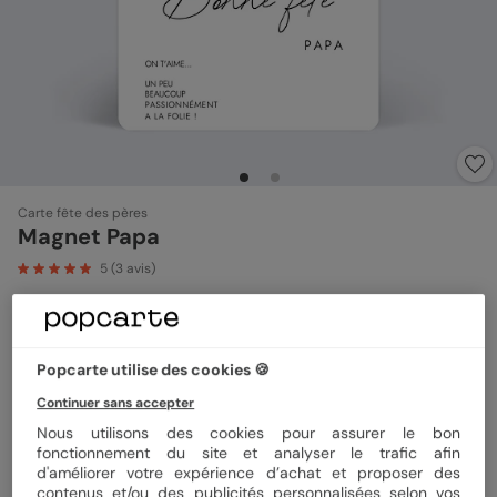
Carte fête des pères
Magnet Papa
5
(
3
avis)
Format
Magnet 10x15 cm
Popcarte utilise des cookies 🍪
Continuer sans accepter
Quantité
1 magnet
Nous utilisons des cookies pour assurer le bon
fonctionnement du site et analyser le trafic afin
d'améliorer votre expérience d’achat et proposer des
contenus et/ou des publicités personnalisées selon vos