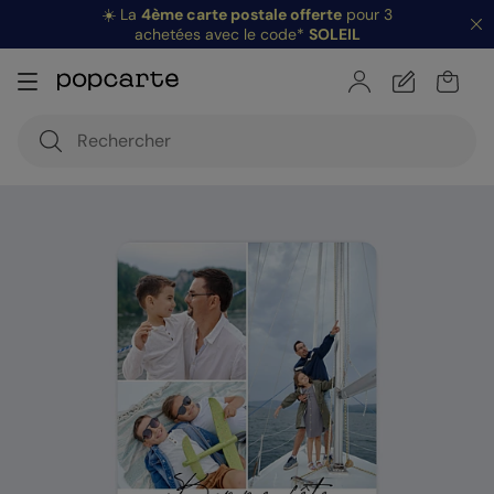
☀️ La
4ème carte postale offerte
pour 3
achetées avec le code*
SOLEIL