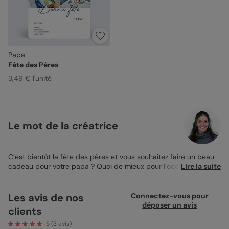
Papa
Fête des Pères
3,49 € l'unité
Le mot de la créatrice
C’est bientôt la fête des pères et vous souhaitez faire un beau
cadeau pour votre papa ? Quoi de mieux pour l’occasion que
Lire la suite
cet incroyable Magnet personnalisable pour lui souhaiter bonne
fête. De taille 10x15cm, ce magnet est parfait pour que votre
papa puisse l’afficher ensuite sur son réfrigérateur et se
Les avis de nos
Connectez-vous pour
souvenir de ce beau cadeau pour toute la vie. 100%
déposer un avis
clients
personnalisable, vous pourrez retrouver sur ce
magnet pour la
fête des pères
trois encarts photo vous permettant de déposer
5
(
3
avis)