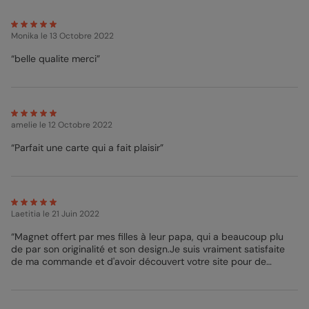
vos plus belles photos de moments passés en compagnie de
votre père. Une fois vos photos sélectionnées, n’oubliez pas de
souhaiter une bonne et joyeuse fête à votre père dans l’encart
Monika
le 13 Octobre 2022
de texte réservé à cet effet. Vous pourrez également lui dire
quelques mots dans un second encart sur le bas de votre
“belle qualite merci”
magnet. Et en guise de papier cadeau, sélectionnez une belle
enveloppe colorée pour y glisser votre beau cadeau. Nous vous
conseillons une enveloppe bleu marine ou bien ivoire. Et si vous
souhaitez tester la qualité de nos produits avant de passer
commande, optez pour notre option échantillon gratuit ! Une
amelie
le 12 Octobre 2022
fois votre choix fait, votre magnet vous sera expédié en 48h
pour vous permettre de le recevoir rapidement.
“Parfait une carte qui a fait plaisir”
Lucie - Designer
Laetitia
le 21 Juin 2022
“Magnet offert par mes filles à leur papa, qui a beaucoup plu
de par son originalité et son design.Je suis vraiment satisfaite
de ma commande et d'avoir découvert votre site pour de
prochaines commandes.”