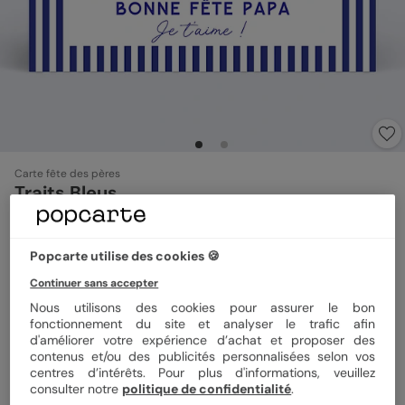
Carte fête des pères
Traits Bleus
5
(
1
avis)
Popcarte utilise des cookies 🍪
Format
12x17 cm
Continuer sans accepter
Nous utilisons des cookies pour assurer le bon
fonctionnement du site et analyser le trafic afin
d'améliorer votre expérience d’achat et proposer des
Papier
Papier Satiné
contenus et/ou des publicités personnalisées selon vos
centres d’intérêts. Pour plus d'informations, veuillez
consulter notre
politique de confidentialité
.