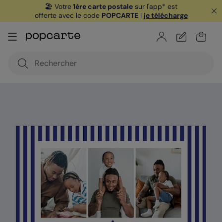
🏖️ Votre
1ère carte postale
sur l'app* est
offerte avec le code
POPCARTE
|
je télécharge