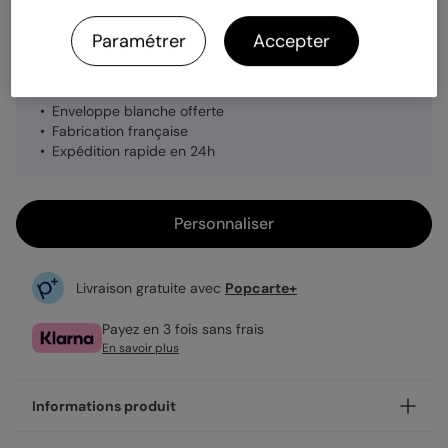
Quantité
1 carte
Paramétrer
Accepter
3,49 €
Enveloppe blanche offerte
Fabrication française
Expédition rapide en 24h
Personnaliser
Livraison gratuite avec
Popcarte+
Payez en 3 fois sans frais
En savoir plus
Informations produit