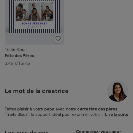
Traits Bleus
Fête des Pères
3,49 € l'unité
Le mot de la créatrice
Faites plaisir à votre papa avec notre
carte fête des pères
"Traits Bleus", le support idéal pour exprimer votre affection.
Lire la suite
Conçue avec un format élégant de 12x17 cm, cette carte offre
un équilibre parfait entre classicisme et espace de créativité
personnel. Le design épuré, agrémenté de bandes bleues
Les avis de nos
Connectez-vous pour