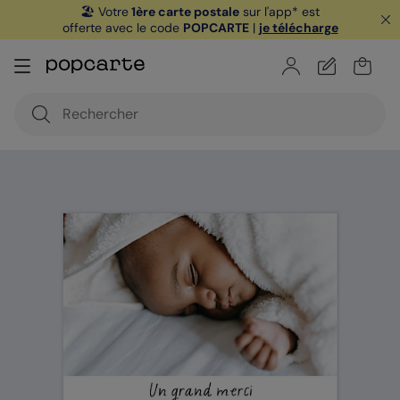
🏖️ Votre
1ère carte postale
sur l'app* est
offerte avec le code
POPCARTE
|
je télécharge