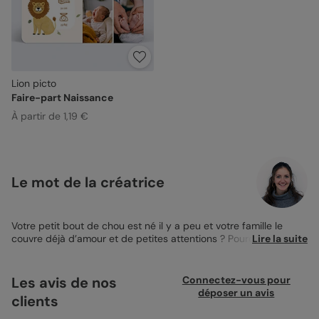
Lion picto
Faire-part Naissance
À partir de 1,19 €
Le mot de la créatrice
Votre petit bout de chou est né il y a peu et votre famille le
couvre déjà d’amour et de petites attentions ? Pourquoi ne pas
Lire la suite
les remercier avec, vous aussi, de jolies attentions
personnalisées ? Les
Magnets de remerciement naissance
sont
parfaits pour réaliser cela. Si la nature et les animaux sont des
Les avis de nos
Connectez-vous pour
thèmes que vous appréciez, vous pouvez choisir le design Petit
déposer un avis
clients
lion qui pourra accueillir une jolie photo de votre bébé. Avec ce
magnet, insérez une image de votre choix dans l’encart à photo