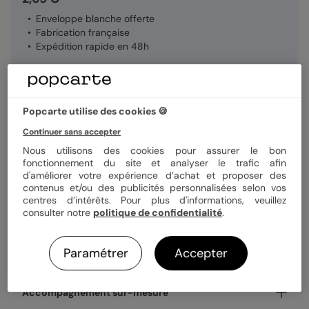
Enveloppe blanche offerte
Fabrication française
Expédition rapide en 48h
Personnaliser
Popcarte utilise des cookies 🍪
Continuer sans accepter
Livraison gratuite avec
Popcarte+
Nous utilisons des cookies pour assurer le bon
fonctionnement du site et analyser le trafic afin
Payez en 3 fois sans frais
d'améliorer votre expérience d’achat et proposer des
En savoir plus
contenus et/ou des publicités personnalisées selon vos
centres d’intérêts. Pour plus d'informations, veuillez
consulter notre
politique de confidentialité
.
Informations produit
Paramétrer
Accepter
Personnalisez votre remerciements naissance Petit Lion,
Livraison & délais
disponible en coins ronds ou carrés.
Nos enveloppes
Votre création est imprimée avec soin en 24h ou 48h dans
Accompagnement sur-mesure
nos ateliers, en France.