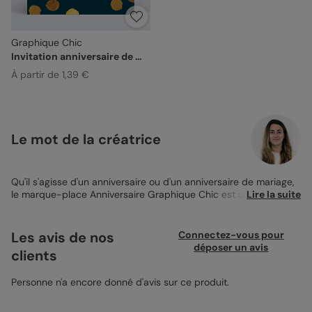
Graphique Chic
Invitation anniversaire de mariage
À partir de 1,39 €
Le mot de la créatrice
Qu'il s'agisse d'un anniversaire ou d'un anniversaire de mariage,
le marque-place Anniversaire Graphique Chic est un choix
Lire la suite
judicieux. Le fond blanc parsemé de "feuilles d'or" lui donne un
aspect sobre et élégant. Etant donné qu'il est entièrement
personnalisable grâce à notre outil de conception en ligne, vous
Les avis de nos
Connectez-vous pour
allez pouvoir jouer avec toutes nos options (fond, texture,
déposer un avis
clients
calligraphie...) jusqu'à obtenir LE
Marque-Place Anniversaire
qui
vous ressemble! Ces marque-places vont sublimer vos tables.
De plus, si vous choisissez d'insérer une photographie, ils
Personne n'a encore donné d'avis sur ce produit.
deviendront un souvenir à conserver pour chacun de vos
convives. Notre service "Mon Designer" est à votre écoute pour