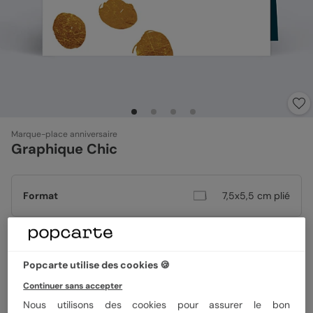
Marque-place anniversaire
Graphique Chic
Format
7,5x5,5 cm plié
Papier
Papier Satiné
Popcarte utilise des cookies 🍪
Continuer sans accepter
Quantité
8 marque-places
Nous utilisons des cookies pour assurer le bon