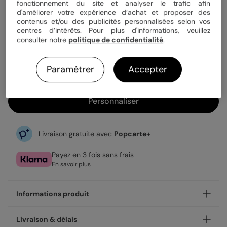
fonctionnement du site et analyser le trafic afin
d'améliorer votre expérience d’achat et proposer des
contenus et/ou des publicités personnalisées selon vos
14,00 €
centres d’intérêts. Pour plus d'informations, veuillez
consulter notre
politique de confidentialité
.
Vendu en lot de 8
Fabrication française
Expédition rapide en 48h
Paramétrer
Accepter
Personnaliser
Livraison gratuite avec
Popcarte+
Payez en 3 fois sans frais
En savoir plus
Informations produit
Personnalisez votre marque place Graphique Chic, et
Livraison & délais