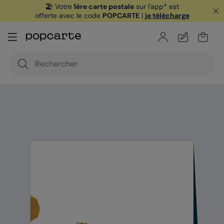
🏖️ Votre
1ère carte postale
sur l'app* est
offerte avec le code
POPCARTE
|
je télécharge