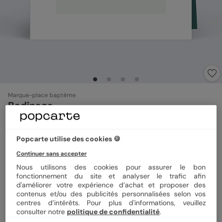
Marque-place baptême
Badinage
Format
7,5x5,5 cm plié
Popcarte utilise des cookies 🍪
Continuer sans accepter
Nous utilisons des cookies pour assurer le bon
fonctionnement du site et analyser le trafic afin
Papier
Papier Satiné
d'améliorer votre expérience d’achat et proposer des
contenus et/ou des publicités personnalisées selon vos
centres d’intérêts. Pour plus d'informations, veuillez
Quantité
8 marque-places
consulter notre
politique de confidentialité
.