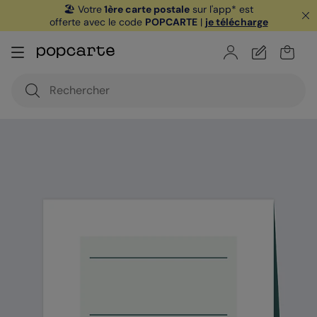
🏖️ Votre
1ère carte postale
sur l'app* est
offerte avec le code
POPCARTE
|
je télécharge