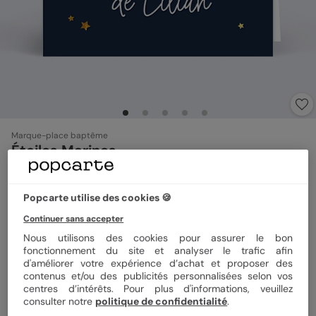
Marque-place baptême
Étoiles Marines
Format
7,5x5,5 cm plié
Popcarte utilise des cookies 🍪
Continuer sans accepter
Nous utilisons des cookies pour assurer le bon
fonctionnement du site et analyser le trafic afin
Papier
Papier Satiné
d'améliorer votre expérience d’achat et proposer des
contenus et/ou des publicités personnalisées selon vos
centres d’intérêts. Pour plus d'informations, veuillez
Quantité
8 marque-places
consulter notre
politique de confidentialité
.