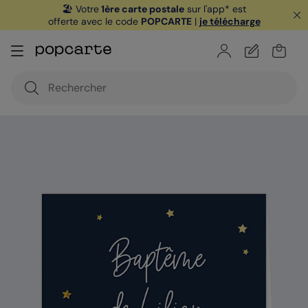
🏖️ Votre
1ère carte postale
sur l'app* est
offerte avec le code
POPCARTE
|
je télécharge